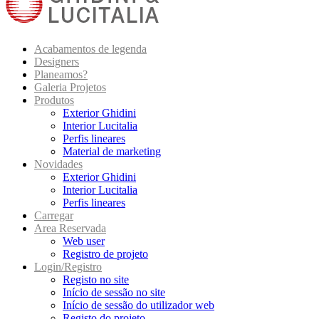
Acabamentos de legenda
Designers
Planeamos?
Galeria Projetos
Produtos
Exterior Ghidini
Interior Lucitalia
Perfis lineares
Material de marketing
Novidades
Exterior Ghidini
Interior Lucitalia
Perfis lineares
Carregar
Area Reservada
Web user
Registro de projeto
Login/Registro
Registo no site
Início de sessão no site
Início de sessão do utilizador web
Registo do projeto