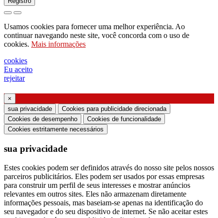
Registro
pedido para enviar catálogo
Usamos cookies para fornecer uma melhor experiência. Ao
pedido para ser contactado pelo seu
continuar navegando neste site, você concorda com o uso de
cookies.
Mais informações
representante de vendas
pedido de suporte ou projeto de iluminação
cookies
Eu aceito
Solicitação de webinar ou treinamento sobre
rejeitar
produtos Ghidini & Lucitalia
×
Manifestação de consentimento (Artigo 7.º do
sua privacidade
Cookies para publicidade direcionada
Regulamento da UE n.º 2016/679)
Cookies de desempenho
Cookies de funcionalidade
Cookies estritamente necessários
Declaro que li as informações sobre o tratamento
sua privacidade
dos dados pessoais e concordo com o tratamento
dos meus dados pessoais.
Estes cookies podem ser definidos através do nosso site pelos nossos
parceiros publicitários. Eles podem ser usados ​​por essas empresas
Autorizo o processamento dos meus dados
para construir um perfil de seus interesses e mostrar anúncios
pessoais para receber comunicações comerciais ou
relevantes em outros sites. Eles não armazenam diretamente
informações pessoais, mas baseiam-se apenas na identificação do
de marketing da Ghidini Lighting Srl
seu navegador e do seu dispositivo de internet. Se não aceitar estes