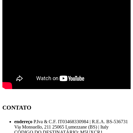
CONTATO
endereço
P.Iva & C.F. IT03468330984 | R.E.A. BS-536731
Via Monsuello, 211 25065 Lumezzane (BS) | Italy
CÓDIGO DO DESTINATÁRIO: M5UXCR1