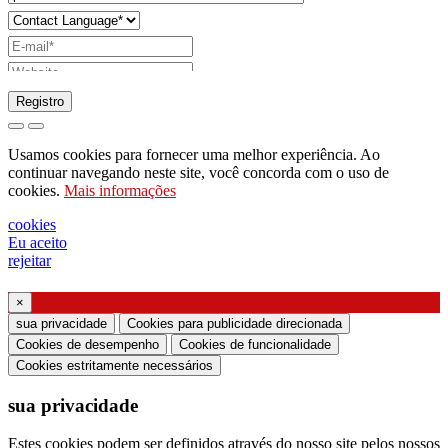
Registro
pedido para enviar catálogo
Usamos cookies para fornecer uma melhor experiência. Ao
pedido para ser contactado pelo seu
continuar navegando neste site, você concorda com o uso de
cookies.
Mais informações
representante de vendas
pedido de suporte ou projeto de iluminação
cookies
Eu aceito
Solicitação de webinar ou treinamento sobre
rejeitar
produtos Ghidini & Lucitalia
×
Manifestação de consentimento (Artigo 7.º do
sua privacidade
Cookies para publicidade direcionada
Regulamento da UE n.º 2016/679)
Cookies de desempenho
Cookies de funcionalidade
Cookies estritamente necessários
Declaro que li as informações sobre o tratamento
sua privacidade
dos dados pessoais e concordo com o tratamento
dos meus dados pessoais.
Estes cookies podem ser definidos através do nosso site pelos nossos