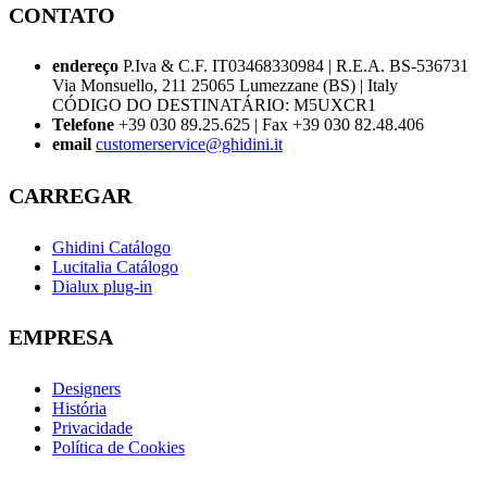
CONTATO
endereço
P.Iva & C.F. IT03468330984 | R.E.A. BS-536731
Via Monsuello, 211 25065 Lumezzane (BS) | Italy
CÓDIGO DO DESTINATÁRIO: M5UXCR1
Telefone
+39 030 89.25.625 | Fax +39 030 82.48.406
email
customerservice@ghidini.it
CARREGAR
Ghidini Catálogo
Lucitalia Catálogo
Dialux plug-in
EMPRESA
Designers
História
Privacidade
Política de Cookies