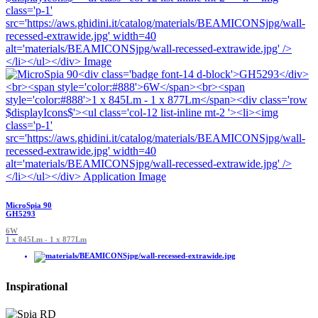
MicroSpia 90
GH5293
6W
1 x 845Lm - 1 x 877Lm
Inspirational