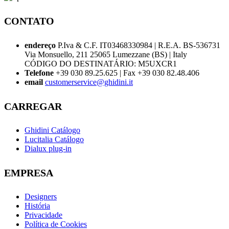
CONTATO
endereço
P.Iva & C.F. IT03468330984 | R.E.A. BS-536731
Via Monsuello, 211 25065 Lumezzane (BS) | Italy
CÓDIGO DO DESTINATÁRIO: M5UXCR1
Telefone
+39 030 89.25.625 | Fax +39 030 82.48.406
email
customerservice@ghidini.it
CARREGAR
Ghidini Catálogo
Lucitalia Catálogo
Dialux plug-in
EMPRESA
Designers
História
Privacidade
Política de Cookies