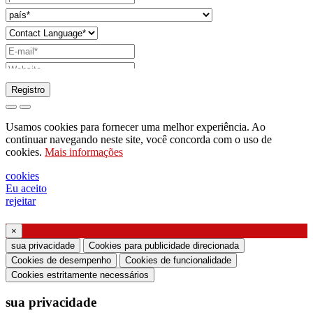
Registro
pedido para enviar catálogo
Usamos cookies para fornecer uma melhor experiência. Ao
pedido para ser contactado pelo seu
continuar navegando neste site, você concorda com o uso de
cookies.
Mais informações
representante de vendas
pedido de suporte ou projeto de iluminação
cookies
Eu aceito
Solicitação de webinar ou treinamento sobre
rejeitar
produtos Ghidini & Lucitalia
×
Manifestação de consentimento (Artigo 7.º do
sua privacidade
Cookies para publicidade direcionada
Regulamento da UE n.º 2016/679)
Cookies de desempenho
Cookies de funcionalidade
Cookies estritamente necessários
Declaro que li as informações sobre o tratamento
sua privacidade
dos dados pessoais e concordo com o tratamento