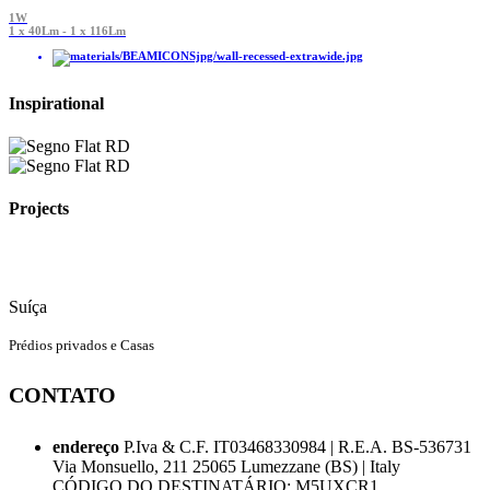
1W
1 x 40Lm - 1 x 116Lm
Inspirational
Projects
Suíça
Prédios privados e Casas
CONTATO
endereço
P.Iva & C.F. IT03468330984 | R.E.A. BS-536731
Via Monsuello, 211 25065 Lumezzane (BS) | Italy
CÓDIGO DO DESTINATÁRIO: M5UXCR1