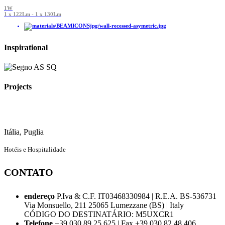
1W
1 x 122Lm - 1 x 130Lm
Inspirational
Projects
Itália, Puglia
Hotéis e Hospitalidade
CONTATO
endereço
P.Iva & C.F. IT03468330984 | R.E.A. BS-536731
Via Monsuello, 211 25065 Lumezzane (BS) | Italy
CÓDIGO DO DESTINATÁRIO: M5UXCR1
Telefone
+39 030 89.25.625 | Fax +39 030 82.48.406