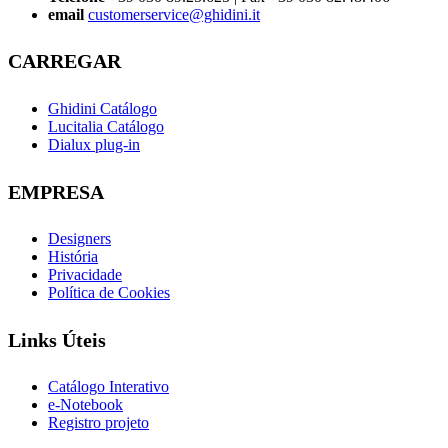
email
customerservice@ghidini.it
CARREGAR
Ghidini Catálogo
Lucitalia Catálogo
Dialux plug-in
EMPRESA
Designers
História
Privacidade
Política de Cookies
Links Úteis
Catálogo Interativo
e-Notebook
Registro projeto