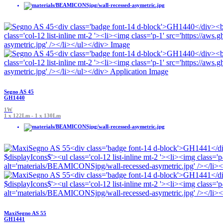
Segno AS 45
GH1440
1W
1 x 122Lm - 1 x 130Lm
MaxiSegno AS 55
GH1441