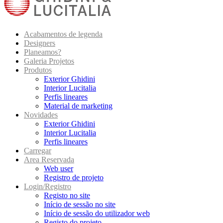
Acabamentos de legenda
Designers
Planeamos?
Galeria Projetos
Produtos
Exterior Ghidini
Interior Lucitalia
Perfis lineares
Material de marketing
Novidades
Exterior Ghidini
Interior Lucitalia
Perfis lineares
Carregar
Area Reservada
Web user
Registro de projeto
Login/Registro
Registo no site
Início de sessão no site
Início de sessão do utilizador web
Registo do projeto