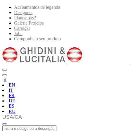
Acabamentos de legenda
Designers
Planeamos?
Galeria Projetos
Carregar
Jobs
Componha o seu produto
pt
EN
IT
FR
DE
ES
RU