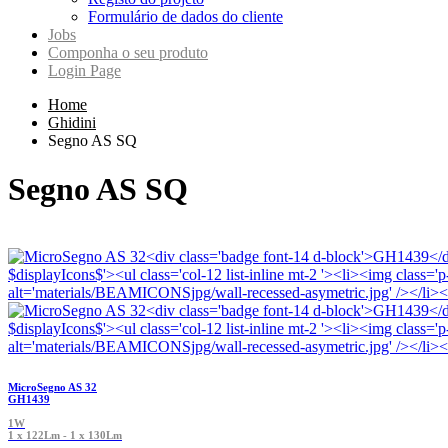
Formulário de dados do cliente
Jobs
Componha o seu produto
Login Page
Home
Ghidini
Segno AS SQ
Segno AS SQ
MicroSegno AS 32
GH1439
1W
1 x 122Lm - 1 x 130Lm