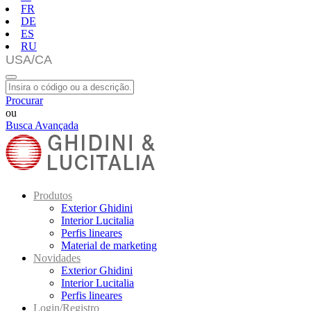
FR
DE
ES
RU
Procurar
ou
Busca Avançada
Produtos
Exterior Ghidini
Interior Lucitalia
Perfis lineares
Material de marketing
Novidades
Exterior Ghidini
Interior Lucitalia
Perfis lineares
Login/Registro