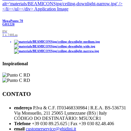
MegaPunto 70
GH1220
8W
1 x 740Lm
Inspirational
CONTATO
endereço
P.Iva & C.F. IT03468330984 | R.E.A. BS-536731
Via Monsuello, 211 25065 Lumezzane (BS) | Italy
CÓDIGO DO DESTINATÁRIO: M5UXCR1
Telefone
+39 030 89.25.625 | Fax +39 030 82.48.406
email
customerservice@ghidini.it