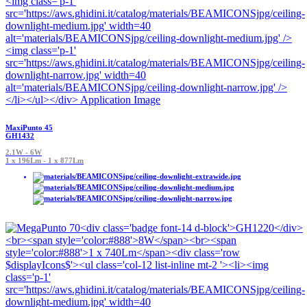
MaxiPunto 45
GH1432
2.1W - 6W
1 x 196Lm - 1 x 877Lm