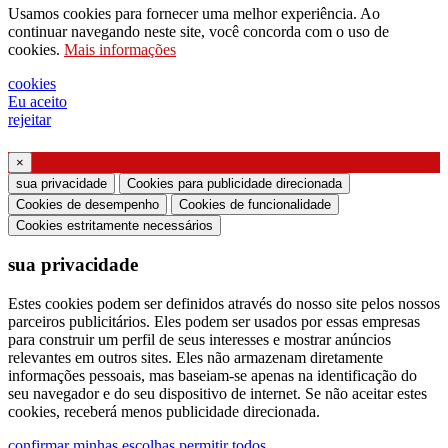
pedido para enviar catálogo
Usamos cookies para fornecer uma melhor experiência. Ao
pedido para ser contactado pelo seu
continuar navegando neste site, você concorda com o uso de
cookies.
Mais informações
representante de vendas
pedido de suporte ou projeto de iluminação
cookies
Eu aceito
Solicitação de webinar ou treinamento sobre
rejeitar
produtos Ghidini & Lucitalia
×
Manifestação de consentimento (Artigo 7.º do
sua privacidade
Cookies para publicidade direcionada
Regulamento da UE n.º 2016/679)
Cookies de desempenho
Cookies de funcionalidade
Cookies estritamente necessários
Declaro que li as informações sobre o tratamento
sua privacidade
dos dados pessoais e concordo com o tratamento
dos meus dados pessoais.
Estes cookies podem ser definidos através do nosso site pelos nossos
parceiros publicitários. Eles podem ser usados ​​por essas empresas
Autorizo o processamento dos meus dados
para construir um perfil de seus interesses e mostrar anúncios
pessoais para receber comunicações comerciais ou
relevantes em outros sites. Eles não armazenam diretamente
informações pessoais, mas baseiam-se apenas na identificação do
de marketing da Ghidini Lighting Srl
seu navegador e do seu dispositivo de internet. Se não aceitar estes
cookies, receberá menos publicidade direcionada.
Você pode cancelar a assinatura de tais
confirmar minhas escolhas
permitir todos