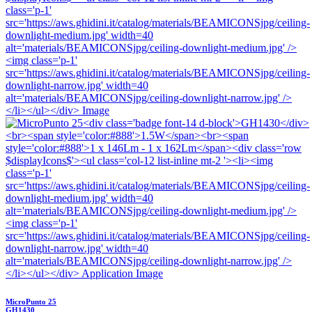
MicroPunto 25
GH1430