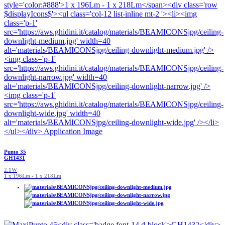
Punto 35
GH1431
2.1W
1 x 196Lm - 1 x 218Lm