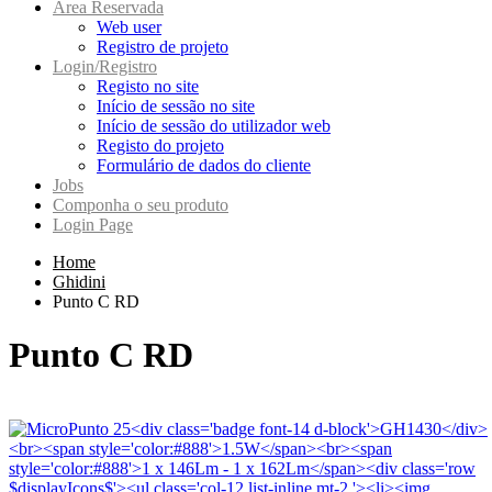
Area Reservada
Web user
Registro de projeto
Login/Registro
Registo no site
Início de sessão no site
Início de sessão do utilizador web
Registo do projeto
Formulário de dados do cliente
Jobs
Componha o seu produto
Login Page
Home
Ghidini
Punto C RD
Punto C RD