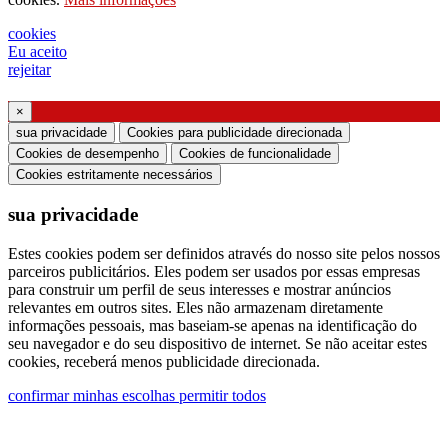
representante de vendas
pedido de suporte ou projeto de iluminação
cookies
Eu aceito
Solicitação de webinar ou treinamento sobre
rejeitar
produtos Ghidini & Lucitalia
×
Manifestação de consentimento (Artigo 7.º do
sua privacidade
Cookies para publicidade direcionada
Regulamento da UE n.º 2016/679)
Cookies de desempenho
Cookies de funcionalidade
Cookies estritamente necessários
Declaro que li as informações sobre o tratamento
sua privacidade
dos dados pessoais e concordo com o tratamento
dos meus dados pessoais.
Estes cookies podem ser definidos através do nosso site pelos nossos
parceiros publicitários. Eles podem ser usados ​​por essas empresas
Autorizo o processamento dos meus dados
para construir um perfil de seus interesses e mostrar anúncios
pessoais para receber comunicações comerciais ou
relevantes em outros sites. Eles não armazenam diretamente
informações pessoais, mas baseiam-se apenas na identificação do
de marketing da Ghidini Lighting Srl
seu navegador e do seu dispositivo de internet. Se não aceitar estes
cookies, receberá menos publicidade direcionada.
Você pode cancelar a assinatura de tais
confirmar minhas escolhas
permitir todos
comunicações a qualquer momento. Para obter
informações sobre como cancelar a assinatura,