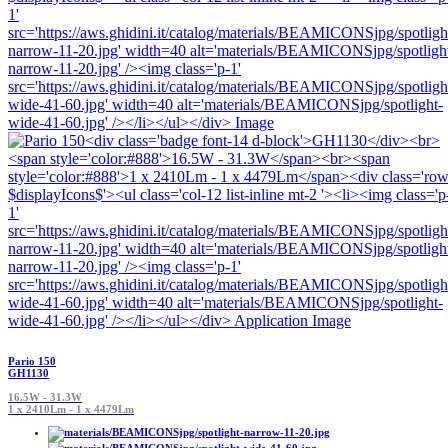
Pario 150
GH1130
16.5W - 31.3W
1 x 2410Lm - 1 x 4479Lm