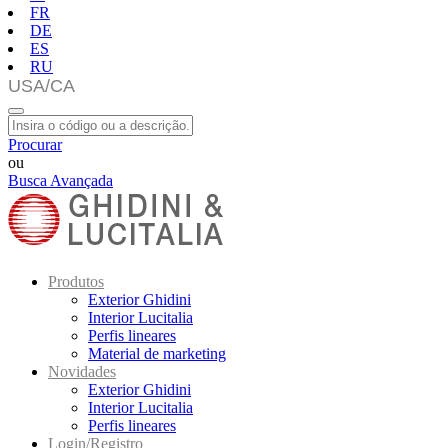
FR
DE
ES
RU
Procurar
ou
Busca Avançada
Produtos
Exterior Ghidini
Interior Lucitalia
Perfis lineares
Material de marketing
Novidades
Exterior Ghidini
Interior Lucitalia
Perfis lineares
Login/Registro