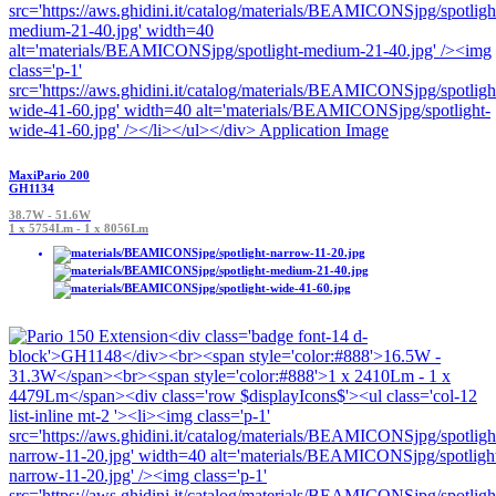
MaxiPario 200
GH1134
38.7W - 51.6W
1 x 5754Lm - 1 x 8056Lm