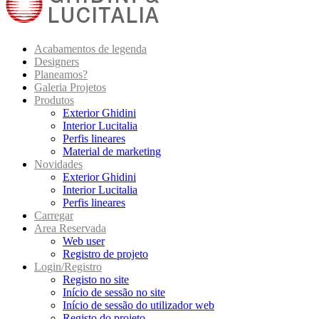
Acabamentos de legenda
Designers
Planeamos?
Galeria Projetos
Produtos
Exterior Ghidini
Interior Lucitalia
Perfis lineares
Material de marketing
Novidades
Exterior Ghidini
Interior Lucitalia
Perfis lineares
Carregar
Area Reservada
Web user
Registro de projeto
Login/Registro
Registo no site
Início de sessão no site
Início de sessão do utilizador web
Registo do projeto