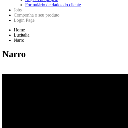
Formulário de dados do cliente
Jobs
Componha o seu produto
Login Page
Home
Lucitalia
Narro
Narro