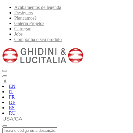
Acabamentos de legenda
Designers
Planeamos?
Galeria Projetos
Carregar
Jobs
Componha o seu produto
pt
EN
IT
FR
DE
ES
RU