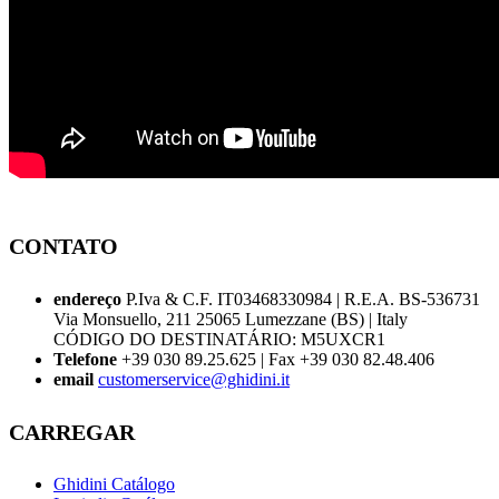
CONTATO
endereço
P.Iva & C.F. IT03468330984 | R.E.A. BS-536731
Via Monsuello, 211 25065 Lumezzane (BS) | Italy
CÓDIGO DO DESTINATÁRIO: M5UXCR1
Telefone
+39 030 89.25.625 | Fax +39 030 82.48.406
email
customerservice@ghidini.it
CARREGAR
Ghidini Catálogo