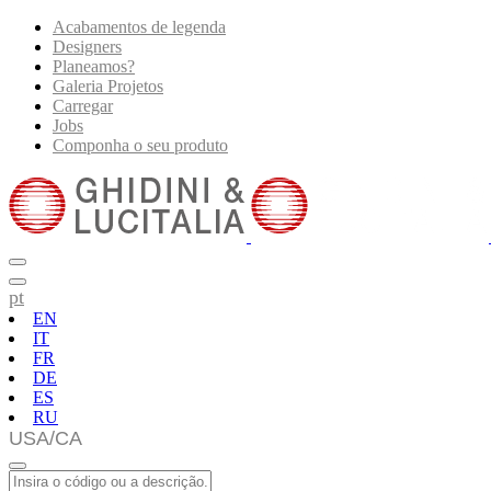
Acabamentos de legenda
Designers
Planeamos?
Galeria Projetos
Carregar
Jobs
Componha o seu produto
pt
EN
IT
FR
DE
ES
RU