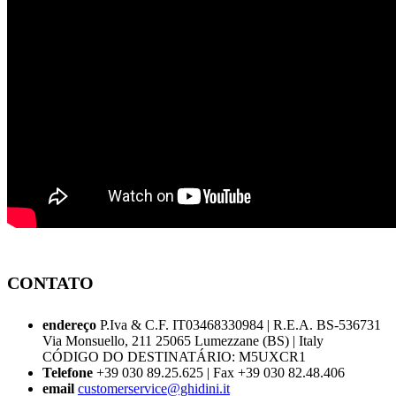
CONTATO
endereço
P.Iva & C.F. IT03468330984 | R.E.A. BS-536731
Via Monsuello, 211 25065 Lumezzane (BS) | Italy
CÓDIGO DO DESTINATÁRIO: M5UXCR1
Telefone
+39 030 89.25.625 | Fax +39 030 82.48.406
email
customerservice@ghidini.it