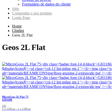
Formulário de dados do cliente
Jobs
Componha o seu produto
Login Page
Home
Ghidini
Geos 2L Flat
Geos 2L Flat
MicroGeos 2L Flat 75
GH1186
1W
1 x 120Lm - 1 x 130Lm