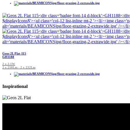
Geos 2L Flat 115
GH1188
2 x 2.1W
2 x 210Lm - 2 x 232Lm
Inspirational