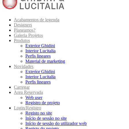
Acabamentos de legenda
Designers
Planeamos?
Galeria Projetos
Produtos
Exterior Ghidini
Interior Lucitalia
Perfis lineares
Material de marketing
Novidades
Exterior Ghidini
Interior Lucitalia
Perfis lineares
Carregar
Area Reservada
Web user
Registro de projeto
Login/Registro
Registo no site
Início de sessão no site
Início de sessão do utilizador web
Registo do projeto