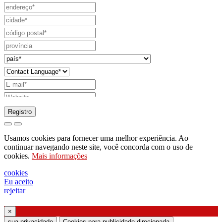
Registro
pedido para enviar catálogo
Usamos cookies para fornecer uma melhor experiência. Ao
pedido para ser contactado pelo seu
continuar navegando neste site, você concorda com o uso de
cookies.
Mais informações
representante de vendas
pedido de suporte ou projeto de iluminação
cookies
Eu aceito
Solicitação de webinar ou treinamento sobre
rejeitar
produtos Ghidini & Lucitalia
×
Manifestação de consentimento (Artigo 7.º do
sua privacidade
Cookies para publicidade direcionada