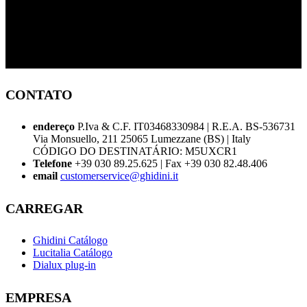
CONTATO
endereço
P.Iva & C.F. IT03468330984 | R.E.A. BS-536731
Via Monsuello, 211 25065 Lumezzane (BS) | Italy
CÓDIGO DO DESTINATÁRIO: M5UXCR1
Telefone
+39 030 89.25.625 | Fax +39 030 82.48.406
email
customerservice@ghidini.it
CARREGAR
Ghidini Catálogo
Lucitalia Catálogo
Dialux plug-in
EMPRESA