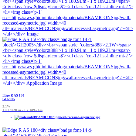
Edge R AS 150
GH2005
2.1W
1 x 180.9Lm - 1 x 189.2Lm