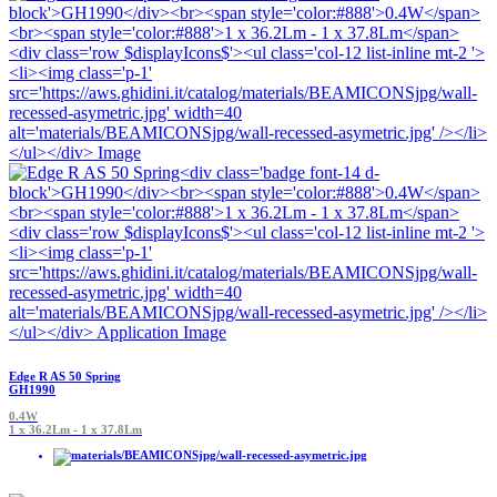
Edge R AS 50 Spring
GH1990
0.4W
1 x 36.2Lm - 1 x 37.8Lm