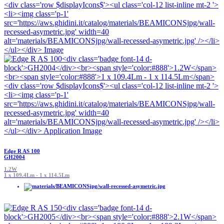
Edge R AS 100
GH2004
1.2W
1 x 109.4Lm - 1 x 114.5Lm