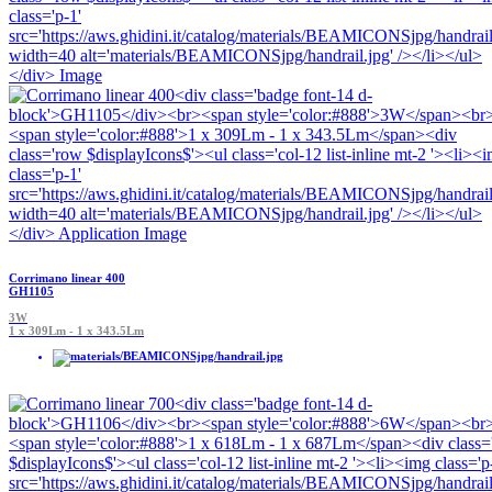
Corrimano linear 400
GH1105
3W
1 x 309Lm - 1 x 343.5Lm