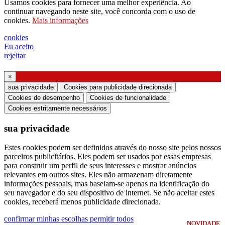
Usamos cookies para fornecer uma melhor experiência. Ao
pedido para ser contactado pelo seu
continuar navegando neste site, você concorda com o uso de
cookies.
Mais informações
representante de vendas
pedido de suporte ou projeto de iluminação
cookies
Eu aceito
Solicitação de webinar ou treinamento sobre
rejeitar
produtos Ghidini & Lucitalia
×
Manifestação de consentimento (Artigo 7.º do
sua privacidade
Cookies para publicidade direcionada
Regulamento da UE n.º 2016/679)
Cookies de desempenho
Cookies de funcionalidade
Cookies estritamente necessários
Declaro que li as informações sobre o tratamento
sua privacidade
dos dados pessoais e concordo com o tratamento
dos meus dados pessoais.
Estes cookies podem ser definidos através do nosso site pelos nossos
parceiros publicitários. Eles podem ser usados ​​por essas empresas
Autorizo o processamento dos meus dados
para construir um perfil de seus interesses e mostrar anúncios
pessoais para receber comunicações comerciais ou
relevantes em outros sites. Eles não armazenam diretamente
informações pessoais, mas baseiam-se apenas na identificação do
de marketing da Ghidini Lighting Srl
seu navegador e do seu dispositivo de internet. Se não aceitar estes
cookies, receberá menos publicidade direcionada.
Você pode cancelar a assinatura de tais
confirmar minhas escolhas
permitir todos
comunicações a qualquer momento. Para obter
NOVIDADE
NOVIDADE