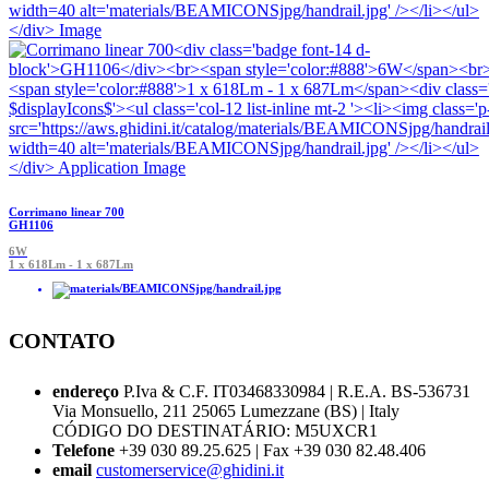
Corrimano linear 700
GH1106
6W
1 x 618Lm - 1 x 687Lm
CONTATO
endereço
P.Iva & C.F. IT03468330984 | R.E.A. BS-536731
Via Monsuello, 211 25065 Lumezzane (BS) | Italy
CÓDIGO DO DESTINATÁRIO: M5UXCR1
Telefone
+39 030 89.25.625 | Fax +39 030 82.48.406
email
customerservice@ghidini.it