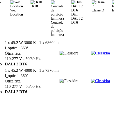
IK10
Wet
Classe D
I
Location
Dim
DALI 2
Controle
DT6
de
poluição
luminosa
1 x 45.2 W 3000 K 1 x 6860 lm
l_optical: 360°
Ótica fixa
110-277 V - 50/60 Hz
lo
DALI 2 DT6
1 x 45.2 W 4000 K 1 x 7376 lm
l_optical: 360°
Ótica fixa
110-277 V - 50/60 Hz
lo
DALI 2 DT6