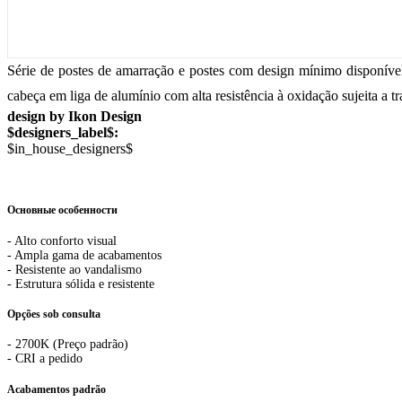
Série de postes de amarração e postes com design mínimo disponível
cabeça em liga de alumínio com alta resistência à oxidação sujeita a 
design by Ikon Design
$designers_label$:
$in_house_designers$
Основные особенности
- Alto conforto visual
- Ampla gama de acabamentos
- Resistente ao vandalismo
- Estrutura sólida e resistente
Opções sob consulta
- 2700K (Preço padrão)
- CRI a pedido
Acabamentos padrão