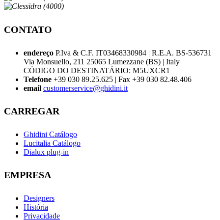
CONTATO
endereço
P.Iva & C.F. IT03468330984 | R.E.A. BS-536731
Via Monsuello, 211 25065 Lumezzane (BS) | Italy
CÓDIGO DO DESTINATÁRIO: M5UXCR1
Telefone
+39 030 89.25.625 | Fax +39 030 82.48.406
email
customerservice@ghidini.it
CARREGAR
Ghidini Catálogo
Lucitalia Catálogo
Dialux plug-in
EMPRESA
Designers
História
Privacidade