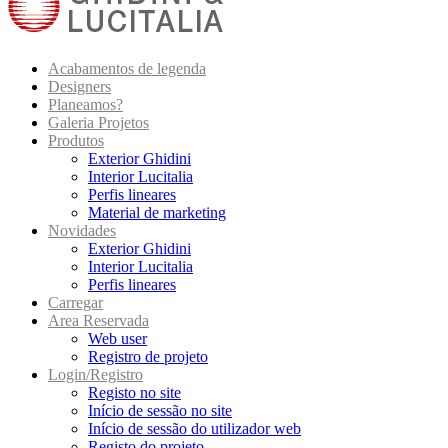
Acabamentos de legenda
Designers
Planeamos?
Galeria Projetos
Produtos
Exterior Ghidini
Interior Lucitalia
Perfis lineares
Material de marketing
Novidades
Exterior Ghidini
Interior Lucitalia
Perfis lineares
Carregar
Area Reservada
Web user
Registro de projeto
Login/Registro
Registo no site
Início de sessão no site
Início de sessão do utilizador web
Registo do projeto