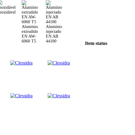
noxidável
Alumínio
Alumínio
extrudido
injectado
EN AW-
EN AB
6060 T5
44100
Item status