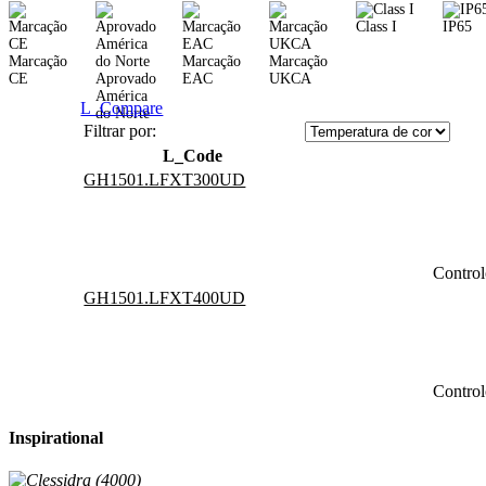
Class I
IP65
Marcação
Marcação
Marcação
CE
Aprovado
EAC
UKCA
América
L_Compare
do Norte
Filtrar por:
L_Code
GH1501.LFXT300UD
Contro
GH1501.LFXT400UD
Contro
Inspirational