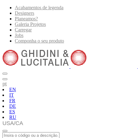
Acabamentos de legenda
Designers
Planeamos?
Galeria Projetos
Carregar
Jobs
Componha o seu produto
pt
EN
IT
FR
DE
ES
RU