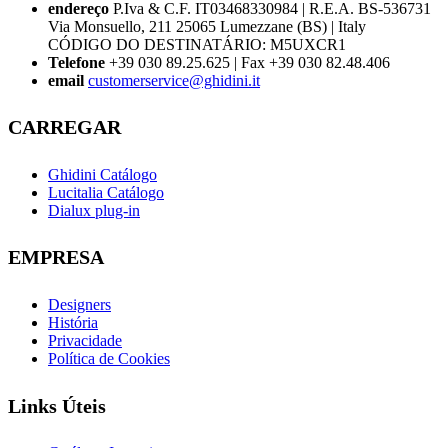
endereço
P.Iva & C.F. IT03468330984 | R.E.A. BS-536731
Via Monsuello, 211 25065 Lumezzane (BS) | Italy
CÓDIGO DO DESTINATÁRIO: M5UXCR1
Telefone
+39 030 89.25.625 | Fax +39 030 82.48.406
email
customerservice@ghidini.it
CARREGAR
Ghidini Catálogo
Lucitalia Catálogo
Dialux plug-in
EMPRESA
Designers
História
Privacidade
Política de Cookies
Links Úteis