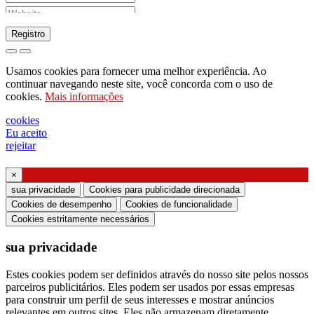
Registro
pedido para enviar catálogo
Usamos cookies para fornecer uma melhor experiência. Ao
pedido para ser contactado pelo seu
continuar navegando neste site, você concorda com o uso de
cookies.
Mais informações
representante de vendas
pedido de suporte ou projeto de iluminação
cookies
Eu aceito
Solicitação de webinar ou treinamento sobre
rejeitar
produtos Ghidini & Lucitalia
×
Manifestação de consentimento (Artigo 7.º do
sua privacidade
Cookies para publicidade direcionada
Regulamento da UE n.º 2016/679)
Cookies de desempenho
Cookies de funcionalidade
Cookies estritamente necessários
Declaro que li as informações sobre o tratamento
sua privacidade
dos dados pessoais e concordo com o tratamento
dos meus dados pessoais.
Estes cookies podem ser definidos através do nosso site pelos nossos
parceiros publicitários. Eles podem ser usados ​​por essas empresas
Autorizo o processamento dos meus dados
para construir um perfil de seus interesses e mostrar anúncios
pessoais para receber comunicações comerciais ou
relevantes em outros sites. Eles não armazenam diretamente