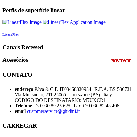
Perfis de superfície linear
LinearFlex
Canais Recessed
Acessórios
NOVIDADE
NOVIDADE
NOVIDADE
NOVIDADE
NOVIDADE
NOVIDADE
NOVIDADE
NOVIDADE
NOVIDADE
NOVIDADE
CONTATO
endereço
P.Iva & C.F. IT03468330984 | R.E.A. BS-536731
Via Monsuello, 211 25065 Lumezzane (BS) | Italy
CÓDIGO DO DESTINATÁRIO: M5UXCR1
Telefone
+39 030 89.25.625 | Fax +39 030 82.48.406
email
customerservice@ghidini.it
CARREGAR