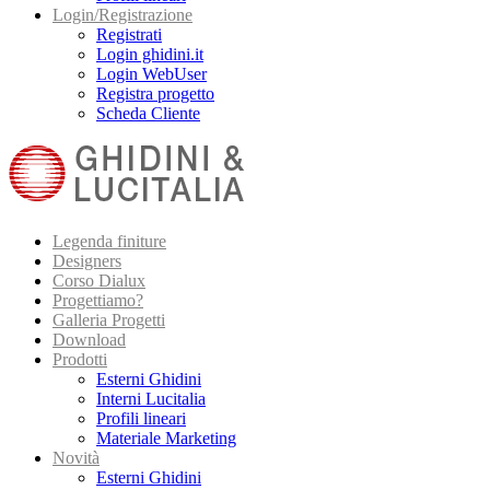
Login/Registrazione
Registrati
Login ghidini.it
Login WebUser
Registra progetto
Scheda Cliente
Legenda finiture
Designers
Corso Dialux
Progettiamo?
Galleria Progetti
Download
Prodotti
Esterni Ghidini
Interni Lucitalia
Profili lineari
Materiale Marketing
Novità
Esterni Ghidini