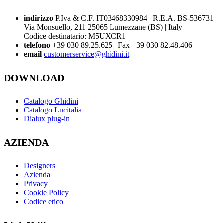
indirizzo
P.Iva & C.F. IT03468330984 | R.E.A. BS-536731
Via Monsuello, 211 25065 Lumezzane (BS) | Italy
Codice destinatario: M5UXCR1
telefono
+39 030 89.25.625 | Fax +39 030 82.48.406
email
customerservice@ghidini.it
DOWNLOAD
Catalogo Ghidini
Catalogo Lucitalia
Dialux plug-in
AZIENDA
Designers
Azienda
Privacy
Cookie Policy
Codice etico