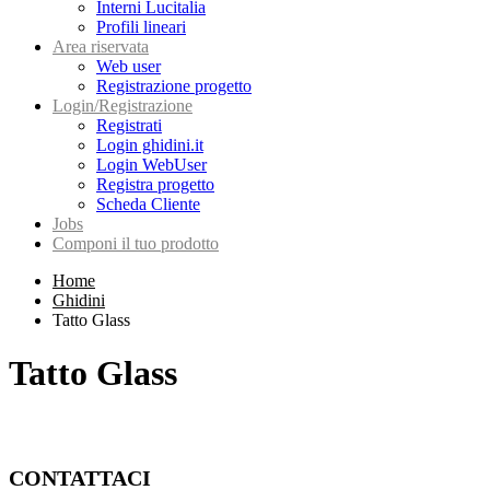
Interni Lucitalia
Profili lineari
Area riservata
Web user
Registrazione progetto
Login/Registrazione
Registrati
Login ghidini.it
Login WebUser
Registra progetto
Scheda Cliente
Jobs
Componi il tuo prodotto
Home
Ghidini
Tatto Glass
Tatto Glass
CONTATTACI