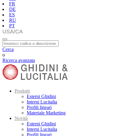
FR
DE
ES
RU
PT
Cerca
o
Ricerca avanzata
Prodotti
Esterni Ghidini
Interni Lucitalia
Profili lineari
Materiale Marketing
Novità
Esterni Ghidini
Interni Lucitalia
Profili lineari