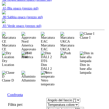
.65 Blu opaco (prezzo std)
.80 Sabbia opaco (prezzo std)
.83 Verde opaco (prezzo std)
Classe I
Marcatura
Marcatura
Marcatura
CE
Approvato
EAC
UKCA
Nord
America
IP40
Push
Dry
Location
Dim
Dim in
DALI 2
base alla
DT6
lampada
Classe D
Alluminio
Vetro
temperato
Confronta
Filtra per: