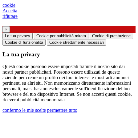
Richiesta di supporto o di progettazione
cookie
Accetta
illuminotecnica
rifiutare
Richiesta di webinar o training formativo sui
×
La tua privacy
Cookie per pubblicità mirata
Cookie di prestazione
prodotti Ghidini & Lucitalia
Cookie di funzionalità
Cookie strettamente necessari
Manifestazione del consenso (art. 7 Regolamento
La tua privacy
UE n. 2016/679)
Questi cookie possono essere impostati tramite il nostro sito dai
Dichiaro di aver preso visione dell’informativa
nostri partner pubblicitari. Possono essere utilizzati da queste
aziende per creare un profilo dei tuoi interessi e mostrarti annunci
al trattamento dei dati personali
pertinenti su altri siti. Non memorizzano direttamente informazioni
Acconsento al trattamento dei miei dati
personali, ma si basano esclusivamente sull'identificazione del tuo
browser e del tuo dispositivo Internet. Se non accetti questi cookie,
personali per ricevere comunicazioni commerciali
riceverai pubblicità meno mirata.
o di marketing da Ghidini Lighting Srl
confermo le mie scelte
permettere tutto
È possibile annullare l'iscrizione a tali
comunicazioni in qualsiasi momento. Per
informazioni su come annullare l'iscrizione, le