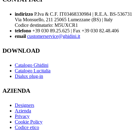
indirizzo
P.Iva & C.F. IT03468330984 | R.E.A. BS-536731
Via Monsuello, 211 25065 Lumezzane (BS) | Italy
Codice destinatario: M5UXCR1
telefono
+39 030 89.25.625 | Fax +39 030 82.48.406
email
customerservice@ghidini.it
DOWNLOAD
Catalogo Ghidini
Catalogo Lucitalia
Dialux plug-in
AZIENDA
Designers
Azienda
Privacy
Cookie Policy
Codice etico