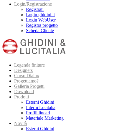
Login/Registrazione
Registrati
Login ghidini.it
Login WebUser
Registra progetto
Scheda Cliente
Legenda finiture
Designers
Corso Dialux
Progettiamo?
Galleria Progetti
Download
Prodotti
Esterni Ghidini
Interni Lucitalia
Profili lineari
Materiale Marketing
Novità
Esterni Ghidini