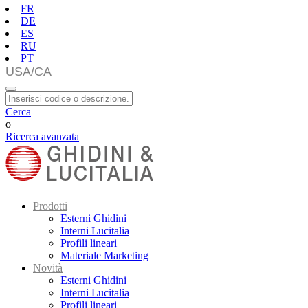
FR
DE
ES
RU
PT
Cerca
o
Ricerca avanzata
Prodotti
Esterni Ghidini
Interni Lucitalia
Profili lineari
Materiale Marketing
Novità
Esterni Ghidini
Interni Lucitalia
Profili lineari