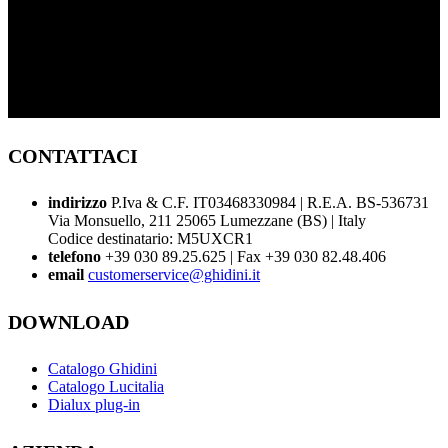
CONTATTACI
indirizzo
P.Iva & C.F. IT03468330984 | R.E.A. BS-536731
Via Monsuello, 211 25065 Lumezzane (BS) | Italy
Codice destinatario: M5UXCR1
telefono
+39 030 89.25.625 | Fax +39 030 82.48.406
email
customerservice@ghidini.it
DOWNLOAD
Catalogo Ghidini
Catalogo Lucitalia
Dialux plug-in