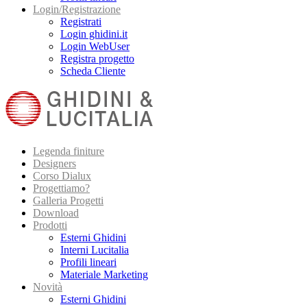
Login/Registrazione
Registrati
Login ghidini.it
Login WebUser
Registra progetto
Scheda Cliente
Legenda finiture
Designers
Corso Dialux
Progettiamo?
Galleria Progetti
Download
Prodotti
Esterni Ghidini
Interni Lucitalia
Profili lineari
Materiale Marketing
Novità
Esterni Ghidini