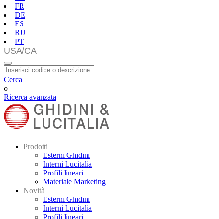
FR
DE
ES
RU
PT
Cerca
o
Ricerca avanzata
Prodotti
Esterni Ghidini
Interni Lucitalia
Profili lineari
Materiale Marketing
Novità
Esterni Ghidini
Interni Lucitalia
Profili lineari