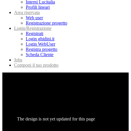
Interni Lucitalia
Profili lineari
Area riservata
Web user
Registrazione progetto
Login/Registrazione
Registrati
Login ghidini.it
Login WebUser
Registra progetto
Scheda Cliente
Jobs
Componi il tuo prodotto
The design is not yet updated for this page