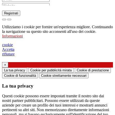
Registrati
Richiesta di invio di catalogo
Utilizziamo i cookie per fornire un'esperienza migliore. Continuando
Richiesta di essere contattato da un vostro
la navigazione su questo sito acconsenti all'uso dei cookie.
Informazioni
funzionario di vendita
Richiesta di supporto o di progettazione
cookie
Accetta
illuminotecnica
rifiutare
Richiesta di webinar o training formativo sui
×
La tua privacy
Cookie per pubblicità mirata
Cookie di prestazione
prodotti Ghidini & Lucitalia
Cookie di funzionalità
Cookie strettamente necessari
Manifestazione del consenso (art. 7 Regolamento
La tua privacy
UE n. 2016/679)
Questi cookie possono essere impostati tramite il nostro sito dai
Dichiaro di aver preso visione dell’informativa
nostri partner pubblicitari. Possono essere utilizzati da queste
aziende per creare un profilo dei tuoi interessi e mostrarti annunci
al trattamento dei dati personali
pertinenti su altri siti. Non memorizzano direttamente informazioni
Acconsento al trattamento dei miei dati
personali, ma si basano esclusivamente sull'identificazione del tuo