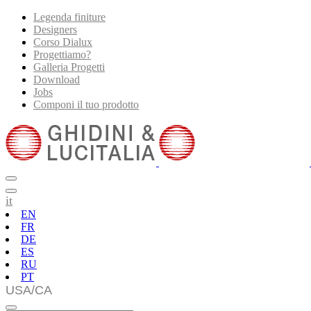
Legenda finiture
Designers
Corso Dialux
Progettiamo?
Galleria Progetti
Download
Jobs
Componi il tuo prodotto
it
EN
FR
DE
ES
RU
PT