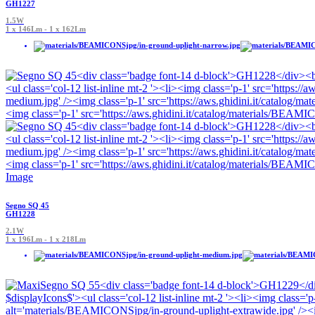
GH1227
1.5W
1 x 146Lm - 1 x 162Lm
Segno SQ 45
GH1228
2.1W
1 x 196Lm - 1 x 218Lm