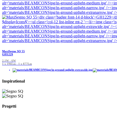
MaxiSegno SQ 55
GH1229
2.1W - 6W
1 x 196Lm - 1 x 877Lm
Inspirational
Progetti