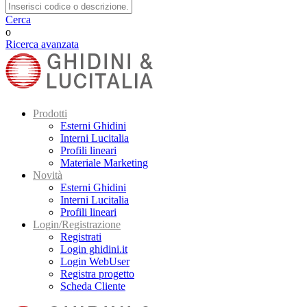
Cerca
o
Ricerca avanzata
Prodotti
Esterni Ghidini
Interni Lucitalia
Profili lineari
Materiale Marketing
Novità
Esterni Ghidini
Interni Lucitalia
Profili lineari
Login/Registrazione
Registrati
Login ghidini.it
Login WebUser
Registra progetto
Scheda Cliente