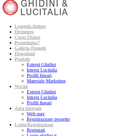
Legenda finiture
Designers
Corso Dialux
Progettiamo?
Galleria Progetti
Download
Prodotti
Esterni Ghidini
Interni Lucitalia
Profili lineari
Materiale Marketing
Novità
Esterni Ghidini
Interni Lucitalia
Profili lineari
Area riservata
Web user
Registrazione progetto
Login/Registrazione
Registrati
Login ghidini.it