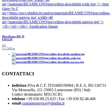
MegaPunto RD 70
GH1220
8W
1 x 740Lm
CONTATTACI
indirizzo
P.Iva & C.F. IT03468330984 | R.E.A. BS-536731
Via Monsuello, 211 25065 Lumezzane (BS) | Italy
Codice destinatario: M5UXCR1
telefono
+39 030 89.25.625 | Fax +39 030 82.48.406
email
customerservice@ghidini.it