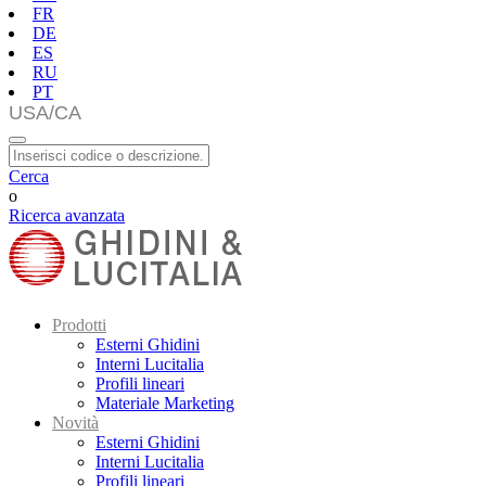
FR
DE
ES
RU
PT
Cerca
o
Ricerca avanzata
Prodotti
Esterni Ghidini
Interni Lucitalia
Profili lineari
Materiale Marketing
Novità
Esterni Ghidini
Interni Lucitalia
Profili lineari