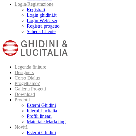
Login/Registrazione
Registrati
Login ghidini.it
Login WebUser
Registra progetto
Scheda Cliente
Legenda finiture
Designers
Corso Dialux
Progettiamo?
Galleria Progetti
Download
Prodotti
Esterni Ghidini
Interni Lucitalia
Profili lineari
Materiale Marketing
Novità
Esterni Ghidini