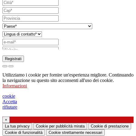
Registrati
Richiesta di invio di catalogo
Utilizziamo i cookie per fornire un'esperienza migliore. Continuando
Richiesta di essere contattato da un vostro
la navigazione su questo sito acconsenti all'uso dei cookie.
Informazioni
funzionario di vendita
Richiesta di supporto o di progettazione
cookie
Accetta
illuminotecnica
rifiutare
Richiesta di webinar o training formativo sui
×
La tua privacy
Cookie per pubblicità mirata
Cookie di prestazione
prodotti Ghidini & Lucitalia
Cookie di funzionalità
Cookie strettamente necessari