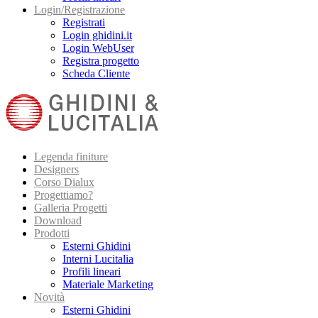
Login/Registrazione
Registrati
Login ghidini.it
Login WebUser
Registra progetto
Scheda Cliente
Legenda finiture
Designers
Corso Dialux
Progettiamo?
Galleria Progetti
Download
Prodotti
Esterni Ghidini
Interni Lucitalia
Profili lineari
Materiale Marketing
Novità
Esterni Ghidini