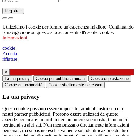
Registrati
Richiesta di invio di catalogo
Utilizziamo i cookie per fornire un'esperienza migliore. Continuando
Richiesta di essere contattato da un vostro
la navigazione su questo sito acconsenti all'uso dei cookie.
Informazioni
funzionario di vendita
Richiesta di supporto o di progettazione
cookie
Accetta
illuminotecnica
rifiutare
Richiesta di webinar o training formativo sui
×
La tua privacy
Cookie per pubblicità mirata
Cookie di prestazione
prodotti Ghidini & Lucitalia
Cookie di funzionalità
Cookie strettamente necessari
Manifestazione del consenso (art. 7 Regolamento
La tua privacy
UE n. 2016/679)
Questi cookie possono essere impostati tramite il nostro sito dai
Dichiaro di aver preso visione dell’informativa
nostri partner pubblicitari. Possono essere utilizzati da queste
aziende per creare un profilo dei tuoi interessi e mostrarti annunci
al trattamento dei dati personali
pertinenti su altri siti. Non memorizzano direttamente informazioni
Acconsento al trattamento dei miei dati
personali, ma si basano esclusivamente sull'identificazione del tuo
browser e del tuo dispositivo Internet. Se non accetti questi cookie,