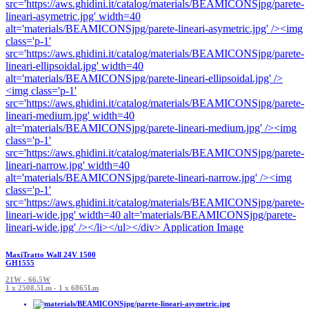
MaxiTratto Wall 24V 1500
GH1555
21W - 66.5W
1 x 2508.5Lm - 1 x 6865Lm