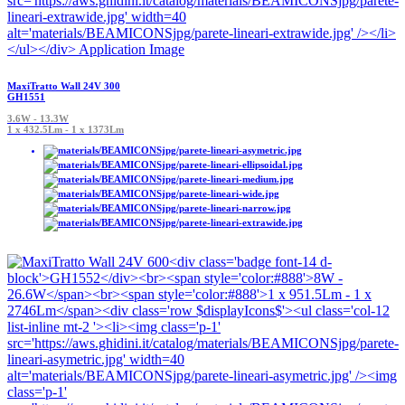
MaxiTratto Wall 24V 300
GH1551
3.6W - 13.3W
1 x 432.5Lm - 1 x 1373Lm