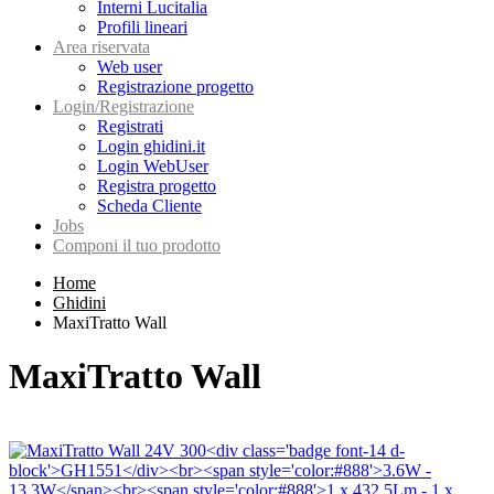
Interni Lucitalia
Profili lineari
Area riservata
Web user
Registrazione progetto
Login/Registrazione
Registrati
Login ghidini.it
Login WebUser
Registra progetto
Scheda Cliente
Jobs
Componi il tuo prodotto
Home
Ghidini
MaxiTratto Wall
MaxiTratto Wall