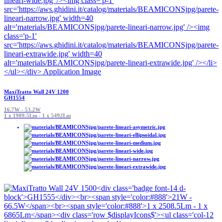
MaxiTratto Wall 24V 1200
GH1554
16.7W - 53.2W
1 x 1989.5Lm - 1 x 5492Lm