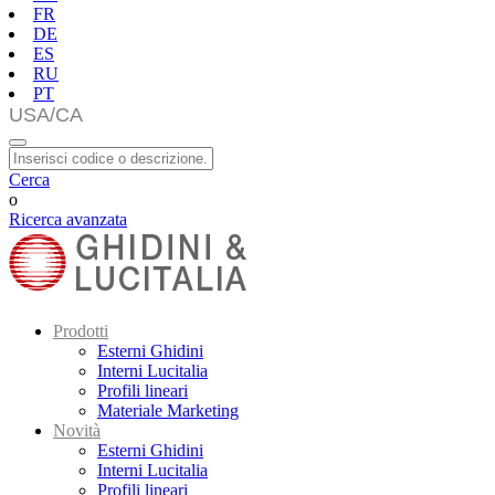
FR
DE
ES
RU
PT
Cerca
o
Ricerca avanzata
Prodotti
Esterni Ghidini
Interni Lucitalia
Profili lineari
Materiale Marketing
Novità
Esterni Ghidini
Interni Lucitalia
Profili lineari