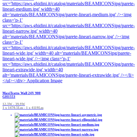
MaxiTratto Wall 24V 900
GH1553
12.3W - 39.9W
1 x 1470.5Lm - 1 x 4119Lm