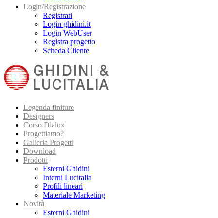
Login/Registrazione
Registrati
Login ghidini.it
Login WebUser
Registra progetto
Scheda Cliente
Legenda finiture
Designers
Corso Dialux
Progettiamo?
Galleria Progetti
Download
Prodotti
Esterni Ghidini
Interni Lucitalia
Profili lineari
Materiale Marketing
Novità
Esterni Ghidini