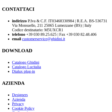
CONTATTACI
indirizzo
P.Iva & C.F. IT03468330984 | R.E.A. BS-536731
Via Monsuello, 211 25065 Lumezzane (BS) | Italy
Codice destinatario: M5UXCR1
telefono
+39 030 89.25.625 | Fax +39 030 82.48.406
email
customerservice@ghidini.it
DOWNLOAD
Catalogo Ghidini
Catalogo Lucitalia
Dialux plug-in
AZIENDA
Designers
Azienda
Privacy
Cookie Policy