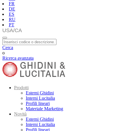
FR
DE
ES
RU
PT
Cerca
o
Ricerca avanzata
Prodotti
Esterni Ghidini
Interni Lucitalia
Profili lineari
Materiale Marketing
Novità
Esterni Ghidini
Interni Lucitalia
Profili lineari