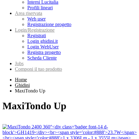
Interni Lucitalia
Profili lineari
Area riservata
Web user
Registrazione progetto
Login/Registrazione
Registrati
Login ghidini.it
Login WebUser
Registra progetto
Scheda Cliente
Jobs
Componi il tuo prodotto
Home
Ghidini
MaxiTondo Up
MaxiTondo Up