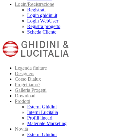
Login/Registrazione
Registrati
Login ghidini.it
Login WebUser
Registra progetto
Scheda Cliente
Legenda finiture
Designers
Corso Dialux
Progettiamo?
Galleria Progetti
Download
Prodotti
Esterni Ghidini
Interni Lucitalia
Profili lineari
Materiale Marketing
Novità
Esterni Ghidini