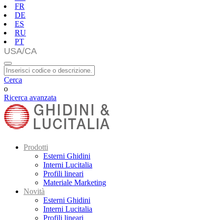
FR
DE
ES
RU
PT
Cerca
o
Ricerca avanzata
Prodotti
Esterni Ghidini
Interni Lucitalia
Profili lineari
Materiale Marketing
Novità
Esterni Ghidini
Interni Lucitalia
Profili lineari