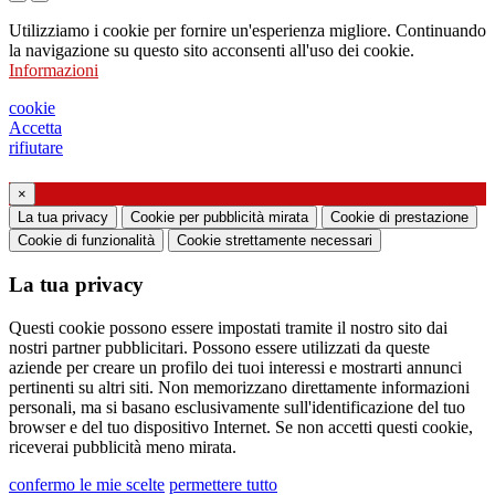
Richiesta di invio di catalogo
Utilizziamo i cookie per fornire un'esperienza migliore. Continuando
Richiesta di essere contattato da un vostro
la navigazione su questo sito acconsenti all'uso dei cookie.
Informazioni
funzionario di vendita
Richiesta di supporto o di progettazione
cookie
Accetta
illuminotecnica
rifiutare
Richiesta di webinar o training formativo sui
×
La tua privacy
Cookie per pubblicità mirata
Cookie di prestazione
prodotti Ghidini & Lucitalia
Cookie di funzionalità
Cookie strettamente necessari
Manifestazione del consenso (art. 7 Regolamento
La tua privacy
UE n. 2016/679)
Questi cookie possono essere impostati tramite il nostro sito dai
Dichiaro di aver preso visione dell’informativa
nostri partner pubblicitari. Possono essere utilizzati da queste
aziende per creare un profilo dei tuoi interessi e mostrarti annunci
al trattamento dei dati personali
pertinenti su altri siti. Non memorizzano direttamente informazioni
Acconsento al trattamento dei miei dati
personali, ma si basano esclusivamente sull'identificazione del tuo
browser e del tuo dispositivo Internet. Se non accetti questi cookie,
personali per ricevere comunicazioni commerciali
riceverai pubblicità meno mirata.
o di marketing da Ghidini Lighting Srl
confermo le mie scelte
permettere tutto