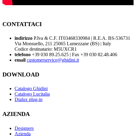
CONTATTACI
indirizzo
P.Iva & C.F. IT03468330984 | R.E.A. BS-536731
Via Monsuello, 211 25065 Lumezzane (BS) | Italy
Codice destinatario: M5UXCR1
telefono
+39 030 89.25.625 | Fax +39 030 82.48.406
email
customerservice@ghidini.it
DOWNLOAD
Catalogo Ghidini
Catalogo Lucitalia
Dialux plug-in
AZIENDA
Designers
Azienda