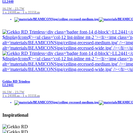
LL2440
16.5W - 23.7W
1 x 2410Lm - 1 x 3555Lm
Gekko RD Trimless
LL2441
16.5W - 23.7W
1 x 2410Lm - 1 x 3555Lm
Inspirational