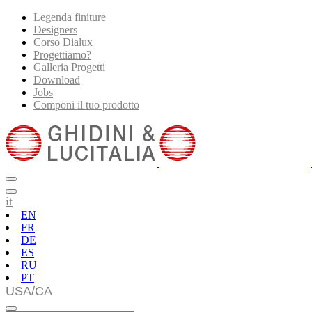
Legenda finiture
Designers
Corso Dialux
Progettiamo?
Galleria Progetti
Download
Jobs
Componi il tuo prodotto
it
EN
FR
DE
ES
RU
PT