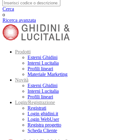
Cerca
o
Ricerca avanzata
Prodotti
Esterni Ghidini
Interni Lucitalia
Profili lineari
Materiale Marketing
Novità
Esterni Ghidini
Interni Lucitalia
Profili lineari
Login/Registrazione
Registrati
Login ghidini.it
Login WebUser
Registra progetto
Scheda Cliente