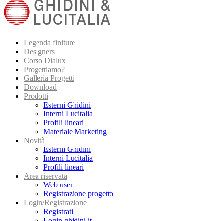
Legenda finiture
Designers
Corso Dialux
Progettiamo?
Galleria Progetti
Download
Prodotti
Esterni Ghidini
Interni Lucitalia
Profili lineari
Materiale Marketing
Novità
Esterni Ghidini
Interni Lucitalia
Profili lineari
Area riservata
Web user
Registrazione progetto
Login/Registrazione
Registrati
Login ghidini.it