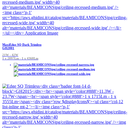
MaxiEdge SQ Dark Trimless
GH2001
21W - 42W
1 x 2097Lm - 1 x 4360Lm