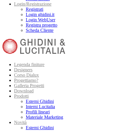
Login/Registrazione
Registrati
Login ghidini.it
Login WebUser
Registra progetto
Scheda Cliente
Legenda finiture
Designers
Corso Dialux
Progettiamo?
Galleria Progetti
Download
Prodotti
Esterni Ghidini
Interni Lucitalia
Profili lineari
Materiale Marketing
Novità
Esterni Ghidini