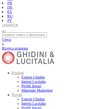
FR
DE
ES
RU
PT
Cerca
o
Ricerca avanzata
Prodotti
Esterni Ghidini
Interni Lucitalia
Profili lineari
Materiale Marketing
Novità
Esterni Ghidini
Interni Lucitalia
Profili lineari