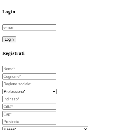
Login
Login
Registrati