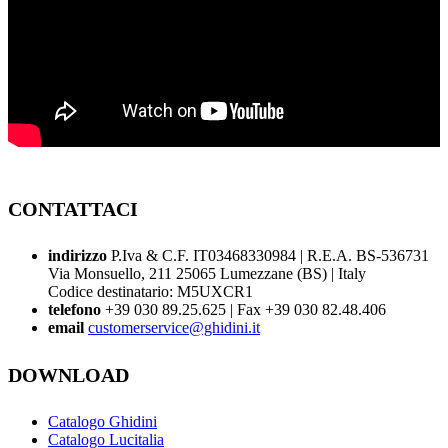
CONTATTACI
indirizzo
P.Iva & C.F. IT03468330984 | R.E.A. BS-536731
Via Monsuello, 211 25065 Lumezzane (BS) | Italy
Codice destinatario: M5UXCR1
telefono
+39 030 89.25.625 | Fax +39 030 82.48.406
email
customerservice@ghidini.it
DOWNLOAD
Catalogo Ghidini
Catalogo Lucitalia