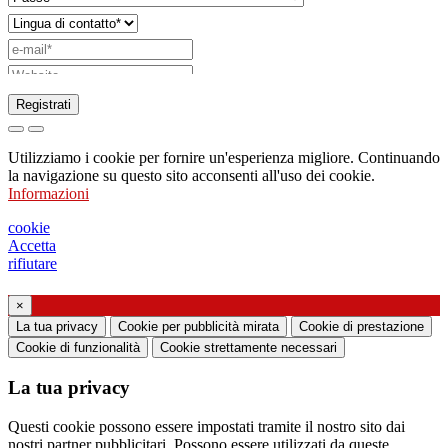
Registrati
Richiesta di invio di catalogo
Utilizziamo i cookie per fornire un'esperienza migliore. Continuando
Richiesta di essere contattato da un vostro
la navigazione su questo sito acconsenti all'uso dei cookie.
Informazioni
funzionario di vendita
Richiesta di supporto o di progettazione
cookie
Accetta
illuminotecnica
rifiutare
Richiesta di webinar o training formativo sui
×
La tua privacy
Cookie per pubblicità mirata
Cookie di prestazione
prodotti Ghidini & Lucitalia
Cookie di funzionalità
Cookie strettamente necessari
Manifestazione del consenso (art. 7 Regolamento
La tua privacy
UE n. 2016/679)
Questi cookie possono essere impostati tramite il nostro sito dai
Dichiaro di aver preso visione dell’informativa
nostri partner pubblicitari. Possono essere utilizzati da queste