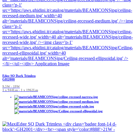
Edge SQ Dark Trimless
GH2000
9.5W - 19W
1 x 944Lm - 1 x 1962Lm