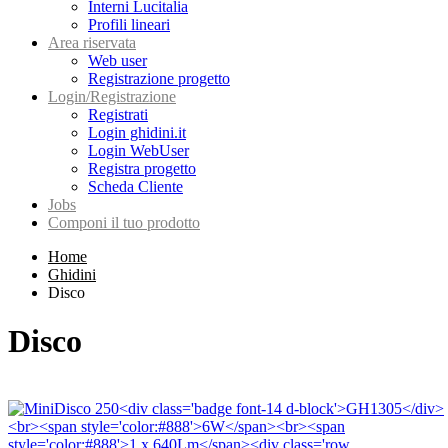
Interni Lucitalia
Profili lineari
Area riservata
Web user
Registrazione progetto
Login/Registrazione
Registrati
Login ghidini.it
Login WebUser
Registra progetto
Scheda Cliente
Jobs
Componi il tuo prodotto
Home
Ghidini
Disco
Disco