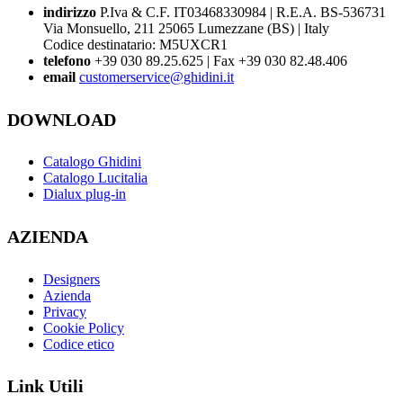
indirizzo
P.Iva & C.F. IT03468330984 | R.E.A. BS-536731
Via Monsuello, 211 25065 Lumezzane (BS) | Italy
Codice destinatario: M5UXCR1
telefono
+39 030 89.25.625 | Fax +39 030 82.48.406
email
customerservice@ghidini.it
DOWNLOAD
Catalogo Ghidini
Catalogo Lucitalia
Dialux plug-in
AZIENDA
Designers
Azienda
Privacy
Cookie Policy
Codice etico
Link Utili