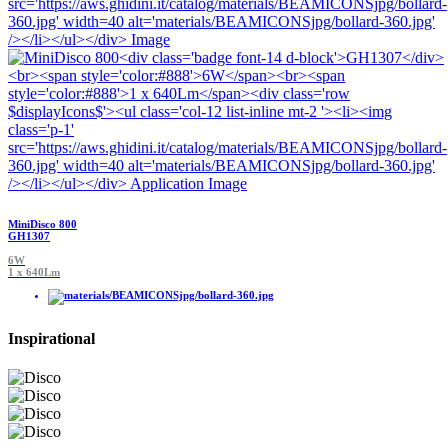
MiniDisco 800
GH1307
6W
1 x 640Lm
Inspirational