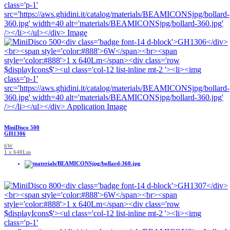
MiniDisco 500
GH1306
6W
1 x 640Lm