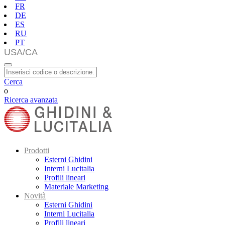
FR
DE
ES
RU
PT
Cerca
o
Ricerca avanzata
Prodotti
Esterni Ghidini
Interni Lucitalia
Profili lineari
Materiale Marketing
Novità
Esterni Ghidini
Interni Lucitalia
Profili lineari