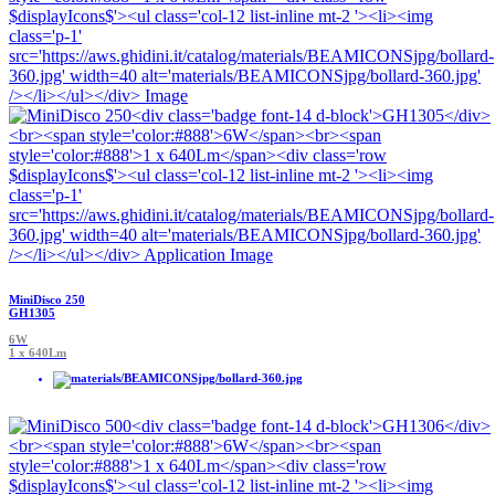
MiniDisco 250
GH1305
6W
1 x 640Lm