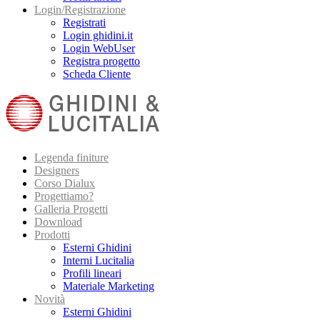
Login/Registrazione
Registrati
Login ghidini.it
Login WebUser
Registra progetto
Scheda Cliente
Legenda finiture
Designers
Corso Dialux
Progettiamo?
Galleria Progetti
Download
Prodotti
Esterni Ghidini
Interni Lucitalia
Profili lineari
Materiale Marketing
Novità
Esterni Ghidini