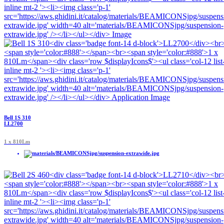
Bell 1S 310
LL2700
1 x 810Lm