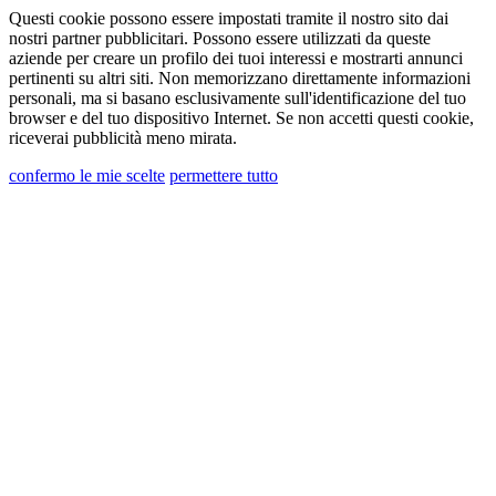
Questi cookie possono essere impostati tramite il nostro sito dai
Dichiaro di aver preso visione dell’informativa
nostri partner pubblicitari. Possono essere utilizzati da queste
aziende per creare un profilo dei tuoi interessi e mostrarti annunci
al trattamento dei dati personali
pertinenti su altri siti. Non memorizzano direttamente informazioni
Acconsento al trattamento dei miei dati
personali, ma si basano esclusivamente sull'identificazione del tuo
browser e del tuo dispositivo Internet. Se non accetti questi cookie,
personali per ricevere comunicazioni commerciali
riceverai pubblicità meno mirata.
o di marketing da Ghidini Lighting Srl
confermo le mie scelte
permettere tutto
È possibile annullare l'iscrizione a tali
comunicazioni in qualsiasi momento. Per
informazioni su come annullare l'iscrizione, le
nostre pratiche sulla privacy e su come ci
impegniamo a proteggere e rispettare la tua
privacy, ti preghiamo di rivedere la nostra
Informativa sulla privacy nella sezione in fondo al
sito "link utili".