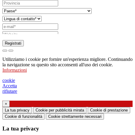
Registrati
Richiesta di invio di catalogo
Utilizziamo i cookie per fornire un'esperienza migliore. Continuando
Richiesta di essere contattato da un vostro
la navigazione su questo sito acconsenti all'uso dei cookie.
Informazioni
funzionario di vendita
Richiesta di supporto o di progettazione
cookie
Accetta
illuminotecnica
rifiutare
Richiesta di webinar o training formativo sui
×
La tua privacy
Cookie per pubblicità mirata
Cookie di prestazione
prodotti Ghidini & Lucitalia
Cookie di funzionalità
Cookie strettamente necessari
Manifestazione del consenso (art. 7 Regolamento
La tua privacy
UE n. 2016/679)