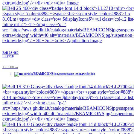
Bell 2S 460
LL2710
1 x 810Lm