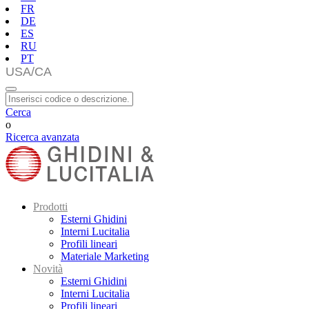
FR
DE
ES
RU
PT
Cerca
o
Ricerca avanzata
Prodotti
Esterni Ghidini
Interni Lucitalia
Profili lineari
Materiale Marketing
Novità
Esterni Ghidini
Interni Lucitalia
Profili lineari