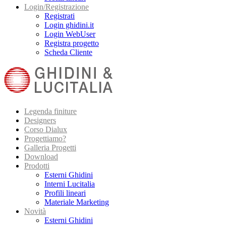
Login/Registrazione
Registrati
Login ghidini.it
Login WebUser
Registra progetto
Scheda Cliente
Legenda finiture
Designers
Corso Dialux
Progettiamo?
Galleria Progetti
Download
Prodotti
Esterni Ghidini
Interni Lucitalia
Profili lineari
Materiale Marketing
Novità
Esterni Ghidini