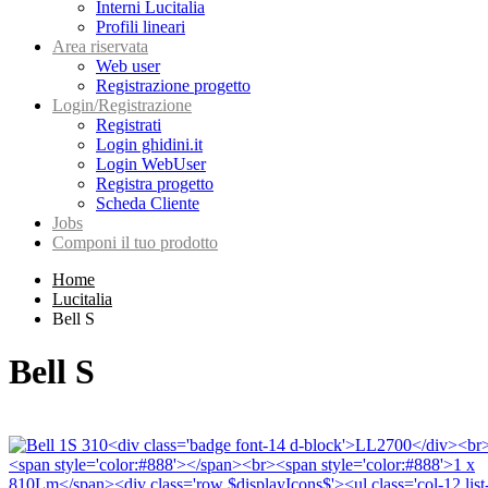
Interni Lucitalia
Profili lineari
Area riservata
Web user
Registrazione progetto
Login/Registrazione
Registrati
Login ghidini.it
Login WebUser
Registra progetto
Scheda Cliente
Jobs
Componi il tuo prodotto
Home
Lucitalia
Bell S
Bell S