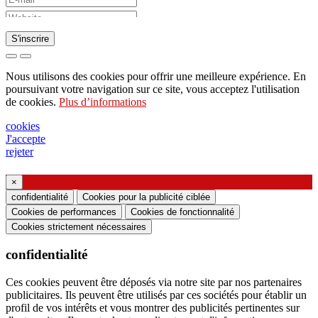
S'inscrire
Demande d'envoi de catalogue
Nous utilisons des cookies pour offrir une meilleure expérience. En
Demande à être contacté par votre représentant
poursuivant votre navigation sur ce site, vous acceptez l'utilisation
de cookies.
Plus d’informations
commercial
Demande de support ou de conception
cookies
J'accepte
d'éclairage
rejeter
Demande de webinaire ou de formation sur les
produits Ghidini & Lucitalia
×
confidentialité
Cookies pour la publicité ciblée
Cookies de performances
Cookies de fonctionnalité
Manifestation du consentement (article 7 du
Cookies strictement nécessaires
règlement UE n ° 2016/679)
confidentialité
Je déclare avoir lu les informations sur le
traitement des données personnelles et j'accepte le
Ces cookies peuvent être déposés via notre site par nos partenaires
publicitaires. Ils peuvent être utilisés par ces sociétés pour établir un
traitement de mes données personnelles.
profil de vos intérêts et vous montrer des publicités pertinentes sur
Je consens au traitement de mes données