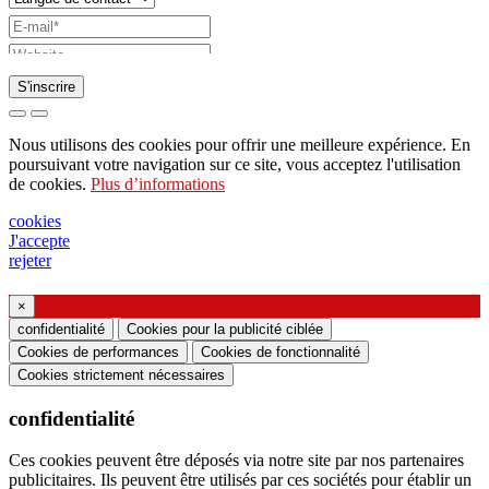
S'inscrire
Demande d'envoi de catalogue
Nous utilisons des cookies pour offrir une meilleure expérience. En
Demande à être contacté par votre représentant
poursuivant votre navigation sur ce site, vous acceptez l'utilisation
de cookies.
Plus d’informations
commercial
Demande de support ou de conception
cookies
J'accepte
d'éclairage
rejeter
Demande de webinaire ou de formation sur les
produits Ghidini & Lucitalia
×
confidentialité
Cookies pour la publicité ciblée
Cookies de performances
Cookies de fonctionnalité
Manifestation du consentement (article 7 du
Cookies strictement nécessaires
règlement UE n ° 2016/679)
confidentialité
Je déclare avoir lu les informations sur le
traitement des données personnelles et j'accepte le
Ces cookies peuvent être déposés via notre site par nos partenaires
publicitaires. Ils peuvent être utilisés par ces sociétés pour établir un
traitement de mes données personnelles.