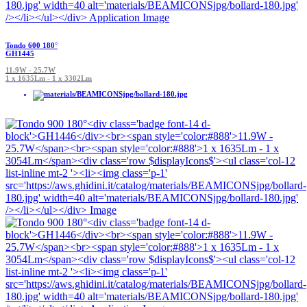
Tondo 600 180°
GH1445
11.9W - 25.7W
1 x 1635Lm - 1 x 3302Lm