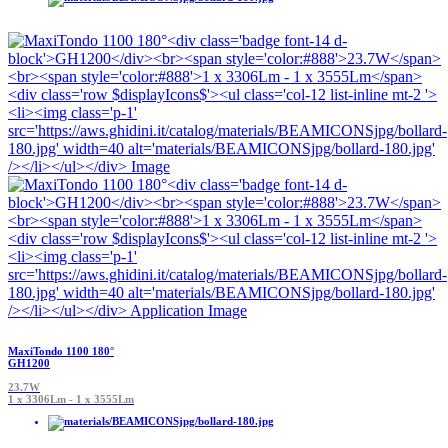
MaxiTondo 1100 180°
GH1200
23.7W
1 x 3306Lm - 1 x 3555Lm