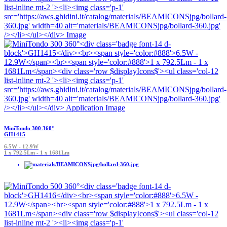
MiniTondo 300 360°
GH1415
6.5W - 12.9W
1 x 792.5Lm - 1 x 1681Lm