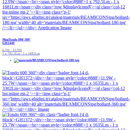
MiniTondo 800 180°
GH1449
6.5W - 12.9W
1 x 792.5Lm - 1 x 1681Lm