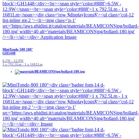
MiniTondo 500 180°
GH1448
6.5W - 12.9W
1 x 792.5Lm - 1 x 1681Lm