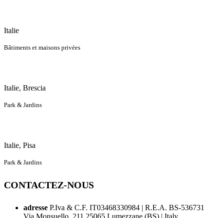
Italie
Bâtiments et maisons privées
Italie, Brescia
Park & Jardins
Italie, Pisa
Park & Jardins
CONTACTEZ-NOUS
adresse
P.Iva & C.F. IT03468330984 | R.E.A. BS-536731
Via Monsuello, 211 25065 Lumezzane (BS) | Italy