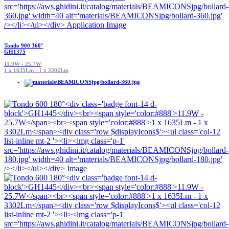
Tondo 900 360°
GH1375
11.9W - 25.7W
1 x 1635Lm - 1 x 3302Lm