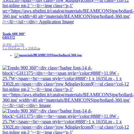
Tondo 600 360°
GH1372
11.9W - 25.7W
1 x 1635Lm - 1 x 3302Lm