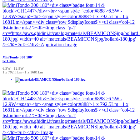
MiniTondo 300 180°
GH1447
6.5W - 12.9W
1 x 792.5Lm - 1 x 1681Lm