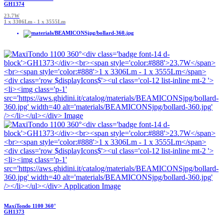
GH1374
23.7W
1 x 3306Lm - 1 x 3555Lm
MaxiTondo 1100 360°
GH1373