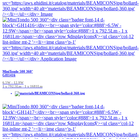
MiniTondo 500 360°
GH1416
6.5W - 12.9W
1 x 792.5Lm - 1 x 1681Lm