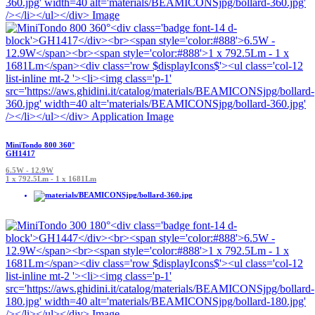
MiniTondo 800 360°
GH1417
6.5W - 12.9W
1 x 792.5Lm - 1 x 1681Lm