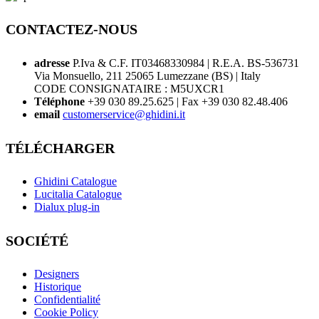
CONTACTEZ-NOUS
adresse
P.Iva & C.F. IT03468330984 | R.E.A. BS-536731
Via Monsuello, 211 25065 Lumezzane (BS) | Italy
CODE CONSIGNATAIRE : M5UXCR1
Téléphone
+39 030 89.25.625 | Fax +39 030 82.48.406
email
customerservice@ghidini.it
TÉLÉCHARGER
Ghidini Catalogue
Lucitalia Catalogue
Dialux plug-in
SOCIÉTÉ
Designers
Historique
Confidentialité
Cookie Policy