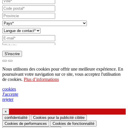
S'inscrire
Demande d'envoi de catalogue
Nous utilisons des cookies pour offrir une meilleure expérience. En
Demande à être contacté par votre représentant
poursuivant votre navigation sur ce site, vous acceptez l'utilisation
de cookies.
Plus d’informations
commercial
Demande de support ou de conception
cookies
J'accepte
d'éclairage
rejeter
Demande de webinaire ou de formation sur les
produits Ghidini & Lucitalia
×
confidentialité
Cookies pour la publicité ciblée
Cookies de performances
Cookies de fonctionnalité
Manifestation du consentement (article 7 du