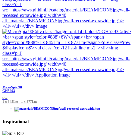
MicroSpia 90
GH5293
6W
1 x 845Lm - 1 x 877Lm
Inspirational