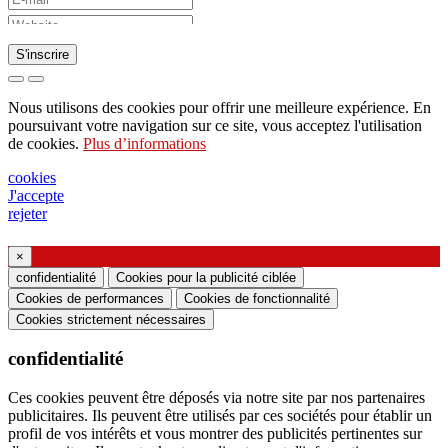
S'inscrire
Demande d'envoi de catalogue
Nous utilisons des cookies pour offrir une meilleure expérience. En
Demande à être contacté par votre représentant
poursuivant votre navigation sur ce site, vous acceptez l'utilisation
de cookies.
Plus d’informations
commercial
Demande de support ou de conception
cookies
J'accepte
d'éclairage
rejeter
Demande de webinaire ou de formation sur les
produits Ghidini & Lucitalia
×
confidentialité
Cookies pour la publicité ciblée
Cookies de performances
Cookies de fonctionnalité
Manifestation du consentement (article 7 du
Cookies strictement nécessaires
règlement UE n ° 2016/679)
confidentialité
Je déclare avoir lu les informations sur le
traitement des données personnelles et j'accepte le
Ces cookies peuvent être déposés via notre site par nos partenaires
publicitaires. Ils peuvent être utilisés par ces sociétés pour établir un
traitement de mes données personnelles.
profil de vos intérêts et vous montrer des publicités pertinentes sur
Je consens au traitement de mes données