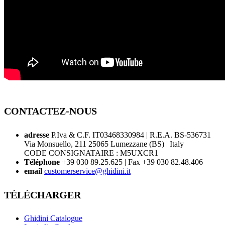
CONTACTEZ-NOUS
adresse
P.Iva & C.F. IT03468330984 | R.E.A. BS-536731
Via Monsuello, 211 25065 Lumezzane (BS) | Italy
CODE CONSIGNATAIRE : M5UXCR1
Téléphone
+39 030 89.25.625 | Fax +39 030 82.48.406
email
customerservice@ghidini.it
TÉLÉCHARGER
Ghidini Catalogue