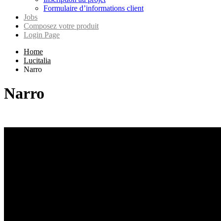
Formulaire d’informations client
Jobs
Composez votre produit
Login Page
Home
Lucitalia
Narro
Narro