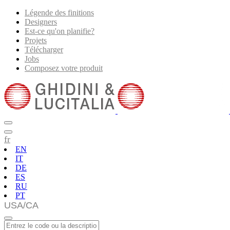
Légende des finitions
Designers
Est-ce qu'on planifie?
Projets
Télécharger
Jobs
Composez votre produit
fr
EN
IT
DE
ES
RU
PT