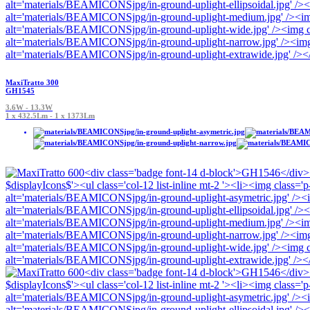
MaxiTratto 300
GH1545
3.6W - 13.3W
1 x 432.5Lm - 1 x 1373Lm