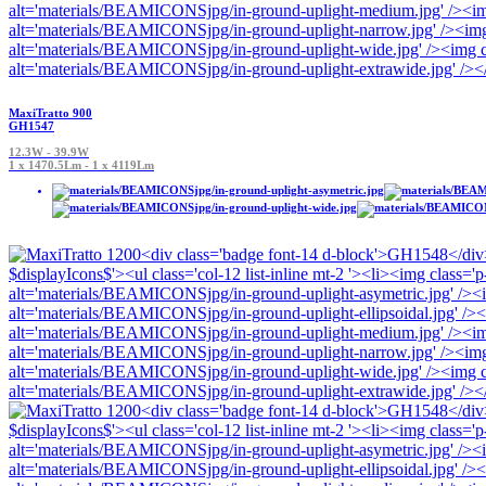
MaxiTratto 900
GH1547
12.3W - 39.9W
1 x 1470.5Lm - 1 x 4119Lm