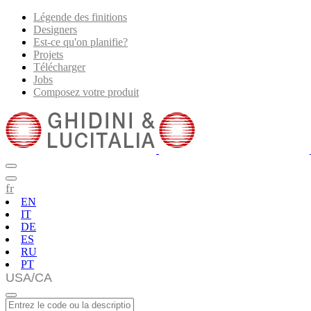
Légende des finitions
Designers
Est-ce qu'on planifie?
Projets
Télécharger
Jobs
Composez votre produit
fr
EN
IT
DE
ES
RU
PT