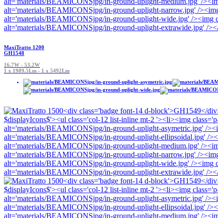
MaxiTratto 1200
GH1548
16.7W - 53.2W
1 x 1989.5Lm - 1 x 5492Lm