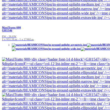
MaxiTratto 600
GH1546
8W - 26.6W
1 x 951.5Lm - 1 x 2746Lm