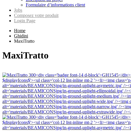
Formulaire d’informations client
Jobs
Composez votre produit
Login Page
Home
Ghidini
MaxiTratto
MaxiTratto