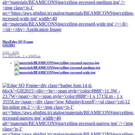
MaxiEdge SQ Frame
GH2001
21W - 42W
1 x 2097Lm - 1 x 4360Lm