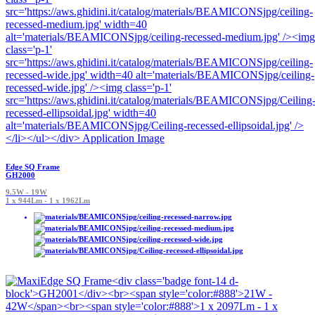
Edge SQ Frame
GH2000
9.5W - 19W
1 x 944Lm - 1 x 1962Lm