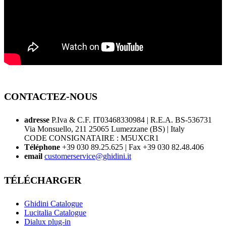
CONTACTEZ-NOUS
adresse
P.Iva & C.F. IT03468330984 | R.E.A. BS-536731
Via Monsuello, 211 25065 Lumezzane (BS) | Italy
CODE CONSIGNATAIRE : M5UXCR1
Téléphone
+39 030 89.25.625 | Fax +39 030 82.48.406
email
customerservice@ghidini.it
TÉLÉCHARGER
Ghidini Catalogue
Lucitalia Catalogue
Dialux plug-in