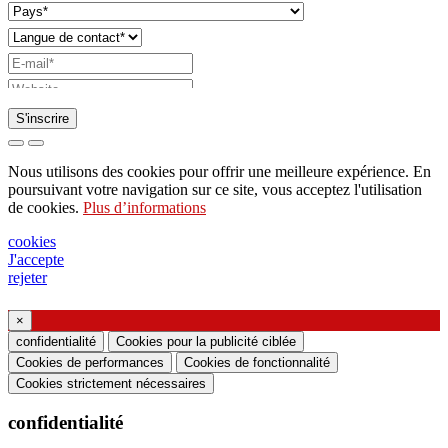
S'inscrire
Demande d'envoi de catalogue
Nous utilisons des cookies pour offrir une meilleure expérience. En
Demande à être contacté par votre représentant
poursuivant votre navigation sur ce site, vous acceptez l'utilisation
de cookies.
Plus d’informations
commercial
Demande de support ou de conception
cookies
J'accepte
d'éclairage
rejeter
Demande de webinaire ou de formation sur les
produits Ghidini & Lucitalia
×
confidentialité
Cookies pour la publicité ciblée
Cookies de performances
Cookies de fonctionnalité
Manifestation du consentement (article 7 du
Cookies strictement nécessaires
règlement UE n ° 2016/679)
confidentialité
Je déclare avoir lu les informations sur le