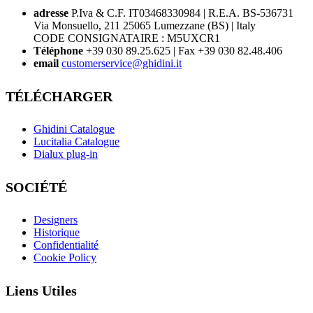
adresse
P.Iva & C.F. IT03468330984 | R.E.A. BS-536731
Via Monsuello, 211 25065 Lumezzane (BS) | Italy
CODE CONSIGNATAIRE : M5UXCR1
Téléphone
+39 030 89.25.625 | Fax +39 030 82.48.406
email
customerservice@ghidini.it
TÉLÉCHARGER
Ghidini Catalogue
Lucitalia Catalogue
Dialux plug-in
SOCIÉTÉ
Designers
Historique
Confidentialité
Cookie Policy
Liens Utiles