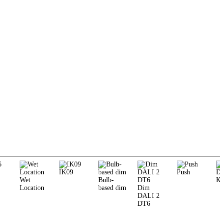
IK09
Push
Wet
Bulb-
К
Location
based dim
Dim
DALI 2
DT6