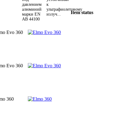
давлением
к
алюминий
ультрафиолетовому
Item status
марки EN
излуч...
AB 44100