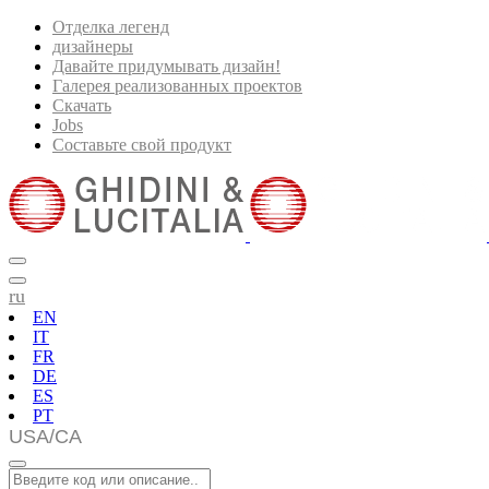
Отделка легенд
дизайнеры
Давайте придумывать дизайн!
Галерея реализованных проектов
Скачать
Jobs
Составьте свой продукт
ru
EN
IT
FR
DE
ES
PT