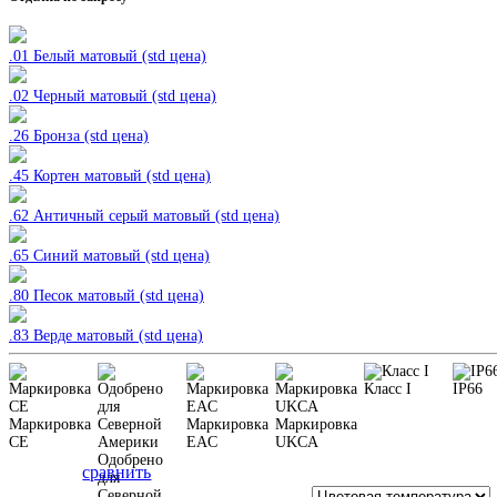
.01 Белый матовый (std цена)
.02 Черный
матовый (std цена)
.26 Бронза (std цена)
.45 Кортен
матовый (std цена)
.62 Античный серый
матовый (std цена)
.65 Синий
матовый (std цена)
.80 Песок
матовый (std цена)
.83 Верде
матовый (std цена)
Класс I
IP66
Маркировка
Маркировка
Маркировка
CE
EAC
UKCA
Одобрено
сравнить
для
Северной