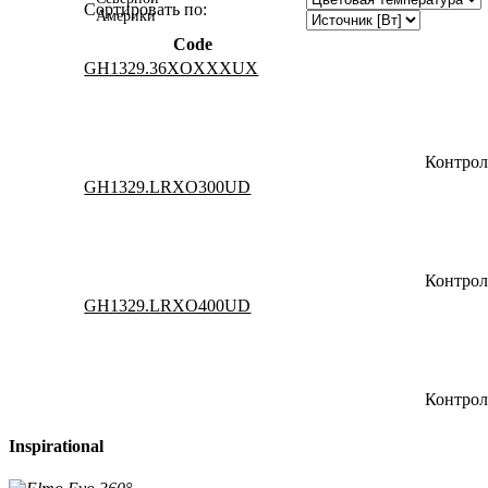
Сортировать по:
Америки
Code
GH1329.36XOXXXUX
Контрол
GH1329.LRXO300UD
Контрол
GH1329.LRXO400UD
Контрол
Inspirational