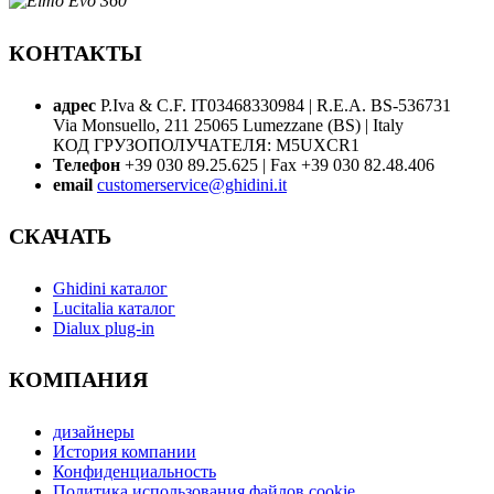
КОНТАКТЫ
адрес
P.Iva & C.F. IT03468330984 | R.E.A. BS-536731
Via Monsuello, 211 25065 Lumezzane (BS) | Italy
КОД ГРУЗОПОЛУЧАТЕЛЯ: M5UXCR1
Телефон
+39 030 89.25.625 | Fax +39 030 82.48.406
email
customerservice@ghidini.it
СКАЧАТЬ
Ghidini каталог
Lucitalia каталог
Dialux plug-in
КОМПАНИЯ
дизайнеры
История компании
Конфиденциальность
Политика использования файлов cookie