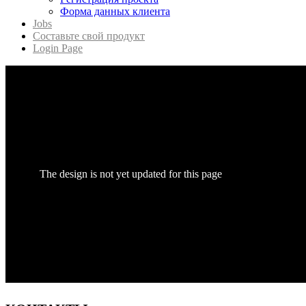
Форма данных клиента
Jobs
Составьте свой продукт
Login Page
The design is not yet updated for this page