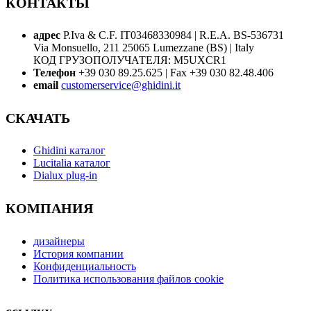
КОНТАКТЫ
адрес
P.Iva & C.F. IT03468330984 | R.E.A. BS-536731
Via Monsuello, 211 25065 Lumezzane (BS) | Italy
КОД ГРУЗОПОЛУЧАТЕЛЯ: M5UXCR1
Телефон
+39 030 89.25.625 | Fax +39 030 82.48.406
email
customerservice@ghidini.it
СКАЧАТЬ
Ghidini каталог
Lucitalia каталог
Dialux plug-in
КОМПАНИЯ
дизайнеры
История компании
Конфиденциальность
Политика использования файлов cookie