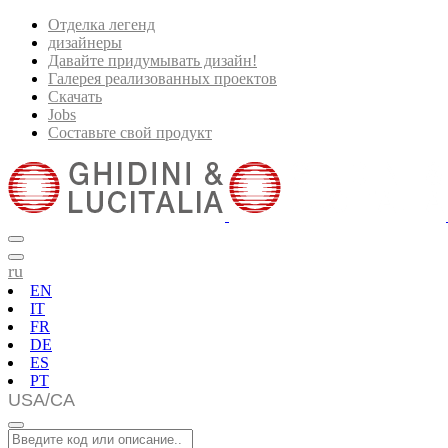
Отделка легенд
дизайнеры
Давайте придумывать дизайн!
Галерея реализованных проектов
Скачать
Jobs
Составьте свой продукт
ru
EN
IT
FR
DE
ES
PT