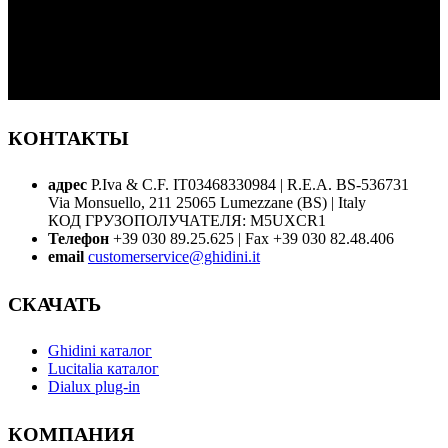
КОНТАКТЫ
адрес
P.Iva & C.F. IT03468330984 | R.E.A. BS-536731
Via Monsuello, 211 25065 Lumezzane (BS) | Italy
КОД ГРУЗОПОЛУЧАТЕЛЯ: M5UXCR1
Телефон
+39 030 89.25.625 | Fax +39 030 82.48.406
email
customerservice@ghidini.it
СКАЧАТЬ
Ghidini каталог
Lucitalia каталог
Dialux plug-in
КОМПАНИЯ