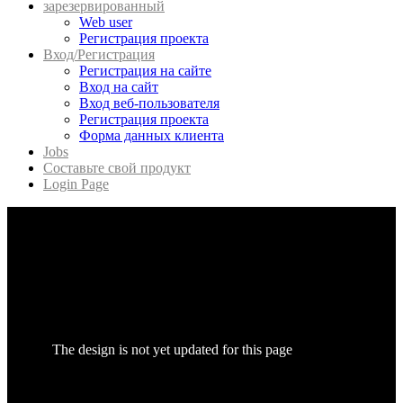
зарезервированный
Web user
Регистрация проекта
Вход/Регистрация
Регистрация на сайте
Вход на сайт
Вход веб-пользователя
Регистрация проекта
Форма данных клиента
Jobs
Составьте свой продукт
Login Page
The design is not yet updated for this page