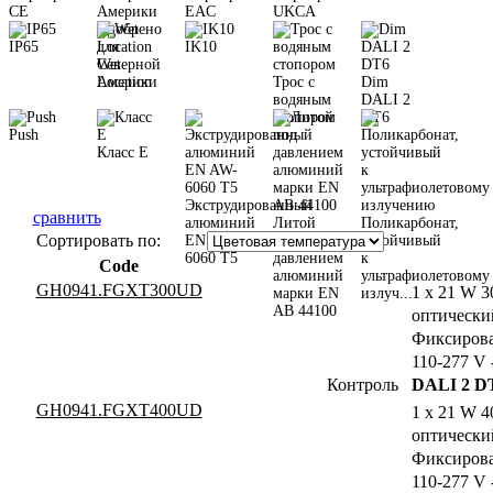
CE
EAC
UKCA
Одобрено
IP65
для
IK10
Северной
Wet
Америки
Location
Трос с
Dim
водяным
DALI 2
стопором
DT6
Push
Класс E
Экструдированный
сравнить
алюминий
Литой
Поликарбонат,
Сортировать по:
EN AW-
под
устойчивый
6060 T5
давлением
к
Code
алюминий
ультрафиолетовому
GH0941.FGXT300UD
1 x 21 W 3
марки EN
излуч...
AB 44100
оптический
Фиксирова
110-277 V 
Контроль
DALI 2 D
GH0941.FGXT400UD
1 x 21 W 4
оптический
Фиксирова
110-277 V 