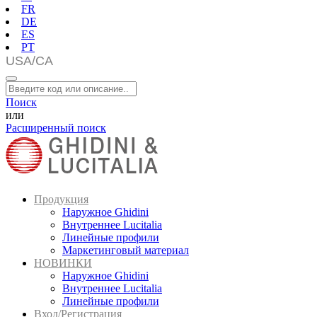
FR
DE
ES
PT
Поиск
или
Расширенный поиск
Продукция
Наружное Ghidini
Внутреннее Lucitalia
Линейные профили
Маркетинговый материал
НОВИНКИ
Наружное Ghidini
Внутреннее Lucitalia
Линейные профили
Вход/Регистрация