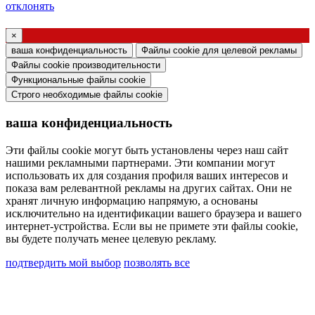
Запрос на вебинар или обучение по продуктам
отклонять
Ghidini & Lucitalia
×
Подтверждение согласия (статья 7
ваша конфиденциальность
Файлы cookie для целевой рекламы
Регламента ЕС № 2016/679)
Файлы cookie производительности
Функциональные файлы cookie
Я заявляю, что ознакомился с информацией
Строго необходимые файлы cookie
об обработке персональных данных и согласен
ваша конфиденциальность
на обработку моих персональных данных.
Я даю согласие на обработку моих
Эти файлы cookie могут быть установлены через наш сайт
нашими рекламными партнерами. Эти компании могут
персональных данных для получения
использовать их для создания профиля ваших интересов и
коммерческих или маркетинговых сообщений
показа вам релевантной рекламы на других сайтах. Они не
хранят личную информацию напрямую, а основаны
от Ghidini Lighting Srl.
исключительно на идентификации вашего браузера и вашего
интернет-устройства. Если вы не примете эти файлы cookie,
Вы можете отказаться от подписки на такие
вы будете получать менее целевую рекламу.
сообщения в любое время. Для получения
подтвердить мой выбор
позволять все
информации о том, как отказаться от подписки,
о наших методах обеспечения
конфиденциальности и о том, как мы стремимся