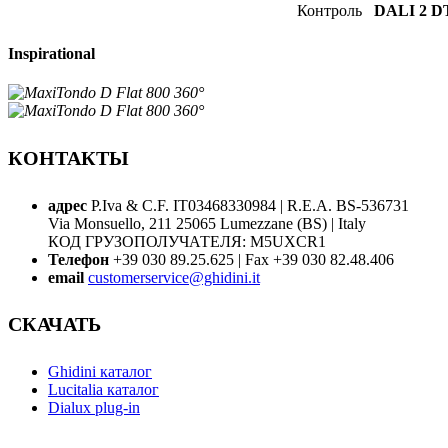
Контроль
DALI 2 D
Inspirational
КОНТАКТЫ
адрес
P.Iva & C.F. IT03468330984 | R.E.A. BS-536731
Via Monsuello, 211 25065 Lumezzane (BS) | Italy
КОД ГРУЗОПОЛУЧАТЕЛЯ: M5UXCR1
Телефон
+39 030 89.25.625 | Fax +39 030 82.48.406
email
customerservice@ghidini.it
СКАЧАТЬ
Ghidini каталог
Lucitalia каталог
Dialux plug-in