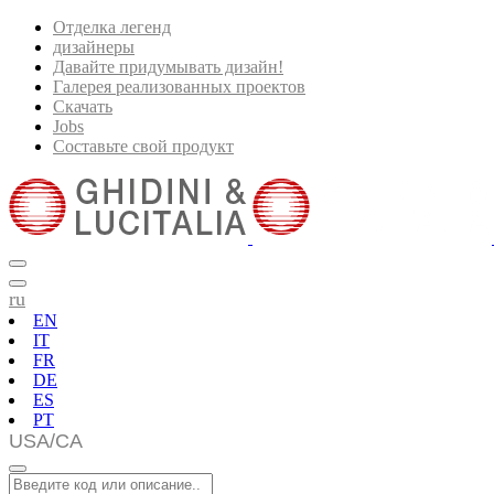
Отделка легенд
дизайнеры
Давайте придумывать дизайн!
Галерея реализованных проектов
Скачать
Jobs
Составьте свой продукт
ru
EN
IT
FR
DE
ES
PT