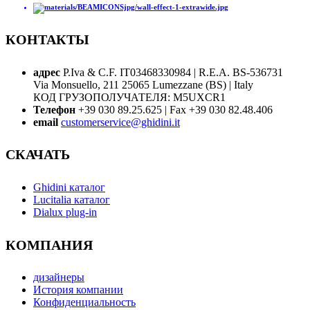
КОНТАКТЫ
адрес
P.Iva & C.F. IT03468330984 | R.E.A. BS-536731
Via Monsuello, 211 25065 Lumezzane (BS) | Italy
КОД ГРУЗОПОЛУЧАТЕЛЯ: M5UXCR1
Телефон
+39 030 89.25.625 | Fax +39 030 82.48.406
email
customerservice@ghidini.it
СКАЧАТЬ
Ghidini каталог
Lucitalia каталог
Dialux plug-in
КОМПАНИЯ
дизайнеры
История компании
Конфиденциальность