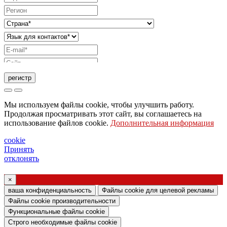
регистр
Запрос на отправку каталога
Мы используем файлы cookie, чтобы улучшить работу.
Запрос, чтобы с вами связался ваш торговый
Продолжая просматривать этот сайт, вы соглашаетесь на
использование файлов cookie.
Дополнительная информация
представитель
Запрос на поддержку или дизайн освещения
cookie
Принять
Запрос на вебинар или обучение по продуктам
отклонять
Ghidini & Lucitalia
×
Подтверждение согласия (статья 7
ваша конфиденциальность
Файлы cookie для целевой рекламы
Регламента ЕС № 2016/679)
Файлы cookie производительности
Функциональные файлы cookie
Я заявляю, что ознакомился с информацией
Строго необходимые файлы cookie