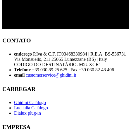
CONTATO
endereço
P.Iva & C.F. IT03468330984 | R.E.A. BS-536731
Via Monsuello, 211 25065 Lumezzane (BS) | Italy
CÓDIGO DO DESTINATÁRIO: M5UXCR1
Telefone
+39 030 89.25.625 | Fax +39 030 82.48.406
email
customerservice@ghidini.it
CARREGAR
Ghidini Catálogo
Lucitalia Catálogo
Dialux plug-in
EMPRESA