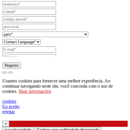
Registro
pedido para enviar catálogo
Usamos cookies para fornecer uma melhor experiência. Ao
pedido para ser contactado pelo seu
continuar navegando neste site, você concorda com o uso de
cookies.
Mais informações
representante de vendas
pedido de suporte ou projeto de iluminação
cookies
Eu aceito
Solicitação de webinar ou treinamento sobre
rejeitar
produtos Ghidini & Lucitalia
×
Manifestação de consentimento (Artigo 7.º do
sua privacidade
Cookies para publicidade direcionada