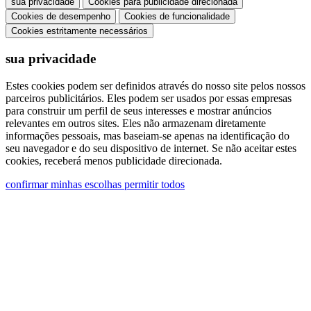
Manifestação de consentimento (Artigo 7.º do
sua privacidade
Cookies para publicidade direcionada
Regulamento da UE n.º 2016/679)
Cookies de desempenho
Cookies de funcionalidade
Cookies estritamente necessários
Declaro que li as informações sobre o tratamento
sua privacidade
dos dados pessoais e concordo com o tratamento
dos meus dados pessoais.
Estes cookies podem ser definidos através do nosso site pelos nossos
parceiros publicitários. Eles podem ser usados ​​por essas empresas
Autorizo o processamento dos meus dados
para construir um perfil de seus interesses e mostrar anúncios
pessoais para receber comunicações comerciais ou
relevantes em outros sites. Eles não armazenam diretamente
informações pessoais, mas baseiam-se apenas na identificação do
de marketing da Ghidini Lighting Srl
seu navegador e do seu dispositivo de internet. Se não aceitar estes
cookies, receberá menos publicidade direcionada.
Você pode cancelar a assinatura de tais
confirmar minhas escolhas
permitir todos
comunicações a qualquer momento. Para obter
informações sobre como cancelar a assinatura,
nossas práticas de privacidade e como estamos
comprometidos em proteger e respeitar sua
privacidade, consulte nossa Política de Privacidade
na seção "Links Úteis" na parte inferior do site.