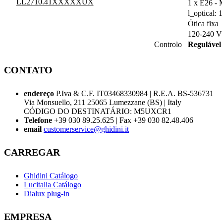
LL2710.41XXXXXUX
1 x E26 -
l_optical: 
Ótica fixa
120-240 V
Controlo
Regulável
CONTATO
endereço
P.Iva & C.F. IT03468330984 | R.E.A. BS-536731
Via Monsuello, 211 25065 Lumezzane (BS) | Italy
CÓDIGO DO DESTINATÁRIO: M5UXCR1
Telefone
+39 030 89.25.625 | Fax +39 030 82.48.406
email
customerservice@ghidini.it
CARREGAR
Ghidini Catálogo
Lucitalia Catálogo
Dialux plug-in
EMPRESA