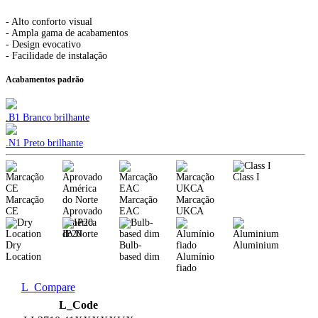
- Alto conforto visual
- Ampla gama de acabamentos
- Design evocativo
- Facilidade de instalação
Acabamentos padrão
.B1 Branco brilhante
.N1 Preto brilhante
Class I
Marcação
Marcação
Marcação
CE
Aprovado
EAC
UKCA
América
do Norte
IP20
Dry
Bulb-
Aluminium
Location
based dim
Alumínio
fiado
L_Compare
L_Code