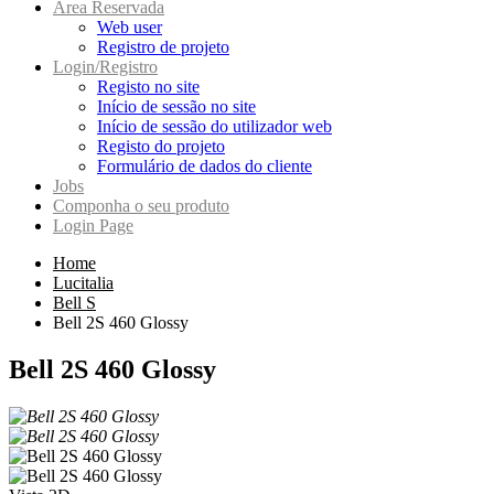
Area Reservada
Web user
Registro de projeto
Login/Registro
Registo no site
Início de sessão no site
Início de sessão do utilizador web
Registo do projeto
Formulário de dados do cliente
Jobs
Componha o seu produto
Login Page
Home
Lucitalia
Bell S
Bell 2S 460 Glossy
Bell 2S 460 Glossy