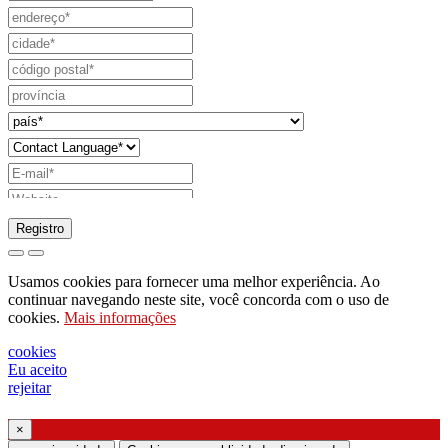
Registro
pedido para enviar catálogo
Usamos cookies para fornecer uma melhor experiência. Ao
pedido para ser contactado pelo seu
continuar navegando neste site, você concorda com o uso de
cookies.
Mais informações
representante de vendas
pedido de suporte ou projeto de iluminação
cookies
Eu aceito
Solicitação de webinar ou treinamento sobre
rejeitar
produtos Ghidini & Lucitalia
×