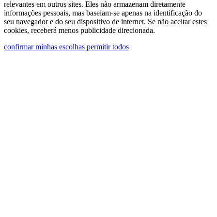
pessoais para receber comunicações comerciais ou
relevantes em outros sites. Eles não armazenam diretamente
informações pessoais, mas baseiam-se apenas na identificação do
de marketing da Ghidini Lighting Srl
seu navegador e do seu dispositivo de internet. Se não aceitar estes
cookies, receberá menos publicidade direcionada.
Você pode cancelar a assinatura de tais
confirmar minhas escolhas
permitir todos
comunicações a qualquer momento. Para obter
informações sobre como cancelar a assinatura,
nossas práticas de privacidade e como estamos
comprometidos em proteger e respeitar sua
privacidade, consulte nossa Política de Privacidade
na seção "Links Úteis" na parte inferior do site.