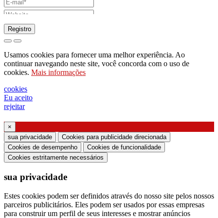
Registro
pedido para enviar catálogo
Usamos cookies para fornecer uma melhor experiência. Ao
pedido para ser contactado pelo seu
continuar navegando neste site, você concorda com o uso de
cookies.
Mais informações
representante de vendas
pedido de suporte ou projeto de iluminação
cookies
Eu aceito
Solicitação de webinar ou treinamento sobre
rejeitar
produtos Ghidini & Lucitalia
×
Manifestação de consentimento (Artigo 7.º do
sua privacidade
Cookies para publicidade direcionada
Regulamento da UE n.º 2016/679)
Cookies de desempenho
Cookies de funcionalidade
Cookies estritamente necessários
Declaro que li as informações sobre o tratamento
sua privacidade
dos dados pessoais e concordo com o tratamento
dos meus dados pessoais.
Estes cookies podem ser definidos através do nosso site pelos nossos
parceiros publicitários. Eles podem ser usados ​​por essas empresas
Autorizo o processamento dos meus dados
para construir um perfil de seus interesses e mostrar anúncios