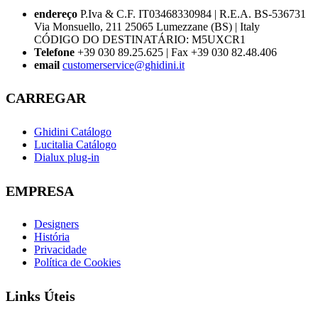
endereço
P.Iva & C.F. IT03468330984 | R.E.A. BS-536731
Via Monsuello, 211 25065 Lumezzane (BS) | Italy
CÓDIGO DO DESTINATÁRIO: M5UXCR1
Telefone
+39 030 89.25.625 | Fax +39 030 82.48.406
email
customerservice@ghidini.it
CARREGAR
Ghidini Catálogo
Lucitalia Catálogo
Dialux plug-in
EMPRESA
Designers
História
Privacidade
Política de Cookies
Links Úteis