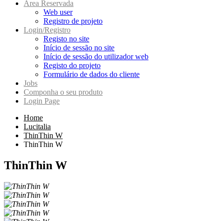
Area Reservada
Web user
Registro de projeto
Login/Registro
Registo no site
Início de sessão no site
Início de sessão do utilizador web
Registo do projeto
Formulário de dados do cliente
Jobs
Componha o seu produto
Login Page
Home
Lucitalia
ThinThin W
ThinThin W
ThinThin W