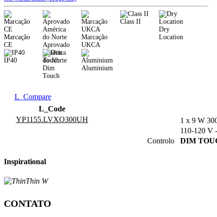
Class II
Dry
Marcação
Marcação
Location
CE
Aprovado
UKCA
América
IP40
do Norte
Dim
Aluminium
Touch
L_Compare
L_Code
YP1155.LVXO300UH
1 x 9 W 30
110-120 V 
Controlo
DIM TOU
Inspirational
CONTATO