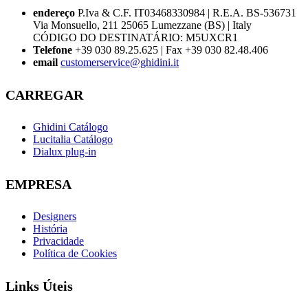
endereço
P.Iva & C.F. IT03468330984 | R.E.A. BS-536731
Via Monsuello, 211 25065 Lumezzane (BS) | Italy
CÓDIGO DO DESTINATÁRIO: M5UXCR1
Telefone
+39 030 89.25.625 | Fax +39 030 82.48.406
email
customerservice@ghidini.it
CARREGAR
Ghidini Catálogo
Lucitalia Catálogo
Dialux plug-in
EMPRESA
Designers
História
Privacidade
Política de Cookies
Links Úteis