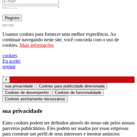
Registro
pedido para enviar catálogo
Usamos cookies para fornecer uma melhor experiência. Ao
pedido para ser contactado pelo seu
continuar navegando neste site, você concorda com o uso de
cookies.
Mais informações
representante de vendas
pedido de suporte ou projeto de iluminação
cookies
Eu aceito
Solicitação de webinar ou treinamento sobre
rejeitar
produtos Ghidini & Lucitalia
×
Manifestação de consentimento (Artigo 7.º do
sua privacidade
Cookies para publicidade direcionada
Regulamento da UE n.º 2016/679)
Cookies de desempenho
Cookies de funcionalidade
Cookies estritamente necessários
Declaro que li as informações sobre o tratamento
sua privacidade
dos dados pessoais e concordo com o tratamento
dos meus dados pessoais.
Estes cookies podem ser definidos através do nosso site pelos nossos
parceiros publicitários. Eles podem ser usados ​​por essas empresas
Autorizo o processamento dos meus dados
para construir um perfil de seus interesses e mostrar anúncios