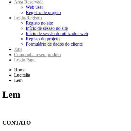
Area Reservada
Web user
Registro de projeto
Login/Registro
Registo no site
Início de sessão no site
Início de sessão do utilizador web
Registo do projeto
Formulário de dados do cliente
Jobs
Componha o seu produto
Login Page
Home
Lucitalia
Lem
Lem
CONTATO