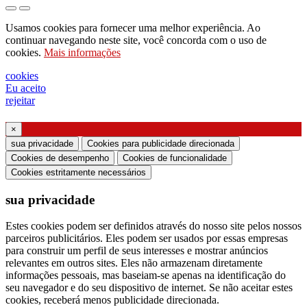
pedido para enviar catálogo
Usamos cookies para fornecer uma melhor experiência. Ao
pedido para ser contactado pelo seu
continuar navegando neste site, você concorda com o uso de
cookies.
Mais informações
representante de vendas
pedido de suporte ou projeto de iluminação
cookies
Eu aceito
Solicitação de webinar ou treinamento sobre
rejeitar
produtos Ghidini & Lucitalia
×
Manifestação de consentimento (Artigo 7.º do
sua privacidade
Cookies para publicidade direcionada
Regulamento da UE n.º 2016/679)
Cookies de desempenho
Cookies de funcionalidade
Cookies estritamente necessários
Declaro que li as informações sobre o tratamento
sua privacidade
dos dados pessoais e concordo com o tratamento
dos meus dados pessoais.
Estes cookies podem ser definidos através do nosso site pelos nossos
parceiros publicitários. Eles podem ser usados ​​por essas empresas
Autorizo o processamento dos meus dados
para construir um perfil de seus interesses e mostrar anúncios
pessoais para receber comunicações comerciais ou
relevantes em outros sites. Eles não armazenam diretamente
informações pessoais, mas baseiam-se apenas na identificação do
de marketing da Ghidini Lighting Srl
seu navegador e do seu dispositivo de internet. Se não aceitar estes
cookies, receberá menos publicidade direcionada.