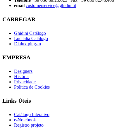
Telefone
+39 030 89.25.625 | Fax +39 030 82.48.406
email
customerservice@ghidini.it
CARREGAR
Ghidini Catálogo
Lucitalia Catálogo
Dialux plug-in
EMPRESA
Designers
História
Privacidade
Política de Cookies
Links Úteis
Catálogo Interativo
e-Notebook
Registro projeto