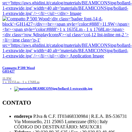
Compatto P 500 Wood
GH1427
11.9W
1 x 1635Lm - 1 x 1768Lm
CONTATO
endereço
P.Iva & C.F. IT03468330984 | R.E.A. BS-536731
Via Monsuello, 211 25065 Lumezzane (BS) | Italy
CÓDIGO DO DESTINATÁRIO: M5UXCR1