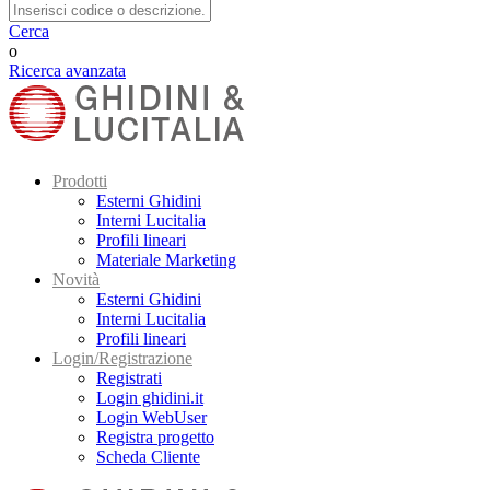
Cerca
o
Ricerca avanzata
Prodotti
Esterni Ghidini
Interni Lucitalia
Profili lineari
Materiale Marketing
Novità
Esterni Ghidini
Interni Lucitalia
Profili lineari
Login/Registrazione
Registrati
Login ghidini.it
Login WebUser
Registra progetto
Scheda Cliente