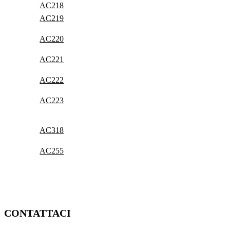
AC218
AC219
AC220
AC221
AC222
AC223
AC318
AC255
CONTATTACI