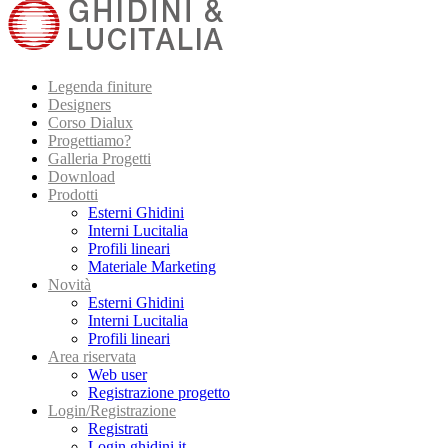
Legenda finiture
Designers
Corso Dialux
Progettiamo?
Galleria Progetti
Download
Prodotti
Esterni Ghidini
Interni Lucitalia
Profili lineari
Materiale Marketing
Novità
Esterni Ghidini
Interni Lucitalia
Profili lineari
Area riservata
Web user
Registrazione progetto
Login/Registrazione
Registrati
Login ghidini.it