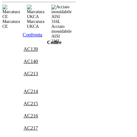
Marcatura
Marcatura
CE
UKCA
Acciaio
inossidabile
Confronta
AISI
316L
Codice
AC139
AC140
AC213
AC214
AC215
AC216
AC217