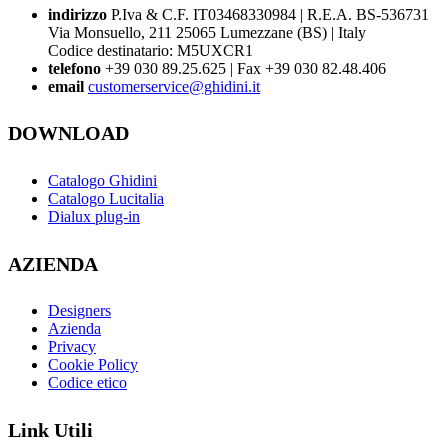
indirizzo
P.Iva & C.F. IT03468330984 | R.E.A. BS-536731
Via Monsuello, 211 25065 Lumezzane (BS) | Italy
Codice destinatario: M5UXCR1
telefono
+39 030 89.25.625 | Fax +39 030 82.48.406
email
customerservice@ghidini.it
DOWNLOAD
Catalogo Ghidini
Catalogo Lucitalia
Dialux plug-in
AZIENDA
Designers
Azienda
Privacy
Cookie Policy
Codice etico
Link Utili