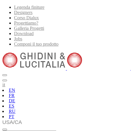
Legenda finiture
Designers
Corso Dialux
Progettiamo?
Galleria Progetti
Download
Jobs
Componi il tuo prodotto
it
EN
FR
DE
ES
RU
PT