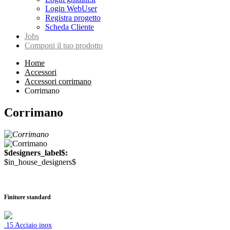
Login WebUser
Registra progetto
Scheda Cliente
Jobs
Componi il tuo prodotto
Home
Accessori
Accessori corrimano
Corrimano
Corrimano
$designers_label$:
$in_house_designers$
Finiture standard
.15 Acciaio inox