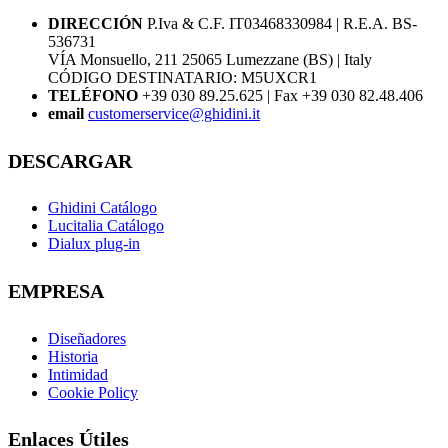
DIRECCIÓN
P.Iva & C.F. IT03468330984 | R.E.A. BS-
536731
VÍA Monsuello, 211 25065 Lumezzane (BS) | Italy
CÓDIGO DESTINATARIO: M5UXCR1
TELÉFONO
+39 030 89.25.625 | Fax +39 030 82.48.406
email
customerservice@ghidini.it
DESCARGAR
Ghidini Catálogo
Lucitalia Catálogo
Dialux plug-in
EMPRESA
Diseñadores
Historia
Intimidad
Cookie Policy
Enlaces Útiles