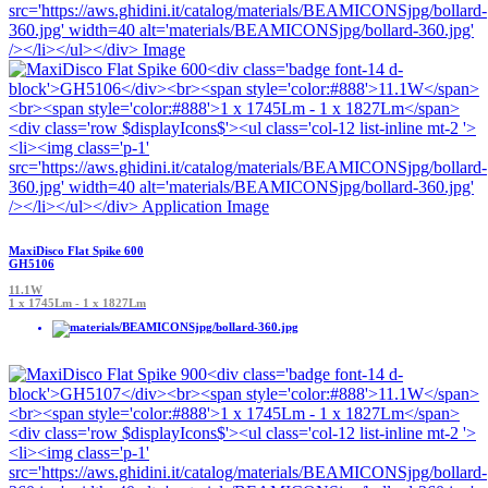
MaxiDisco Flat Spike 600
GH5106
11.1W
1 x 1745Lm - 1 x 1827Lm