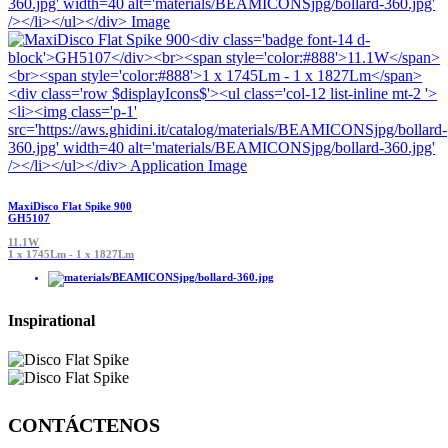
MaxiDisco Flat Spike 900
GH5107
11.1W
1 x 1745Lm - 1 x 1827Lm
Inspirational
CONTÁCTENOS