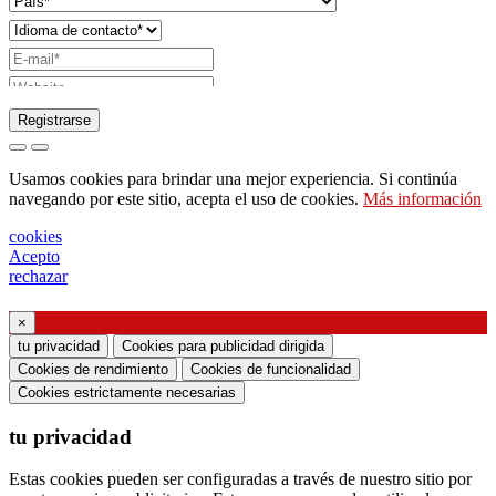
Registrarse
Solicitud de envío de catálogo
Usamos cookies para brindar una mejor experiencia. Si continúa
Solicite ser contactado por su representante de
navegando por este sitio, acepta el uso de cookies.
Más información
ventas
cookies
Solicitud de soporte o diseño de iluminación
Acepto
rechazar
Solicitud de seminario web o formación sobre
productos Ghidini & Lucitalia
×
tu privacidad
Cookies para publicidad dirigida
Manifestación de consentimiento (artículo 7 del
Cookies de rendimiento
Cookies de funcionalidad
Reglamento de la UE n. ° 2016/679)
Cookies estrictamente necesarias
tu privacidad
Declaro haber leído la información sobre el
tratamiento de datos personales y acepto el
Estas cookies pueden ser configuradas a través de nuestro sitio por
tratamiento de mis datos personales.