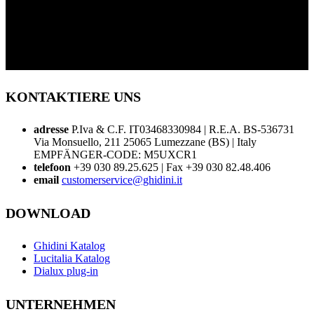
KONTAKTIERE UNS
adresse
P.Iva & C.F. IT03468330984 | R.E.A. BS-536731
Via Monsuello, 211 25065 Lumezzane (BS) | Italy
EMPFÄNGER-CODE: M5UXCR1
telefoon
+39 030 89.25.625 | Fax +39 030 82.48.406
email
customerservice@ghidini.it
DOWNLOAD
Ghidini Katalog
Lucitalia Katalog
Dialux plug-in
UNTERNEHMEN